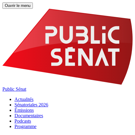
Ouvrir le menu
Public Sénat
Actualités
Sénatoriales 2026
Émissions
Documentaires
Podcasts
Programme