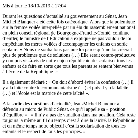
Mis à jour le
18/10/2019 à 17:04
Durant les questions d’actualité au gouvernement au Sénat, Jean-
Michel Blanquer a été cette fois catégorique. Alors que la polémique
sur la femme voilée interpellée par un élu du rassemblement national
en plein conseil régional de Bourgogne-Franche-Comté, continue
d’enfler, le ministre de l’Éducation a expliqué ne pas vouloir de loi
empêchant les mères voilées d’accompagner les enfants en sortie
scolaire. « Nous ne souhaitons pas une loi parce qu’une loi créerait
plus de problèmes que de solutions (…) Elle serait contre-productive
y compris vis-à-vis de notre enjeu républicain de scolariser tous les
enfants et de faire en sorte que tous les parents se sentent bienvenus
à l’école de la République. »
Il a également déclaré : « On doit d’abord éviter la confusion (…) Il
y a la lutte contre le communautarisme (…) et puis il y a la laïcité
(…) et l’école est la matrice de cette laïcité ».
A la sortie des questions d’actualité, Jean-Michel Blanquer a
défendu au micro de Public Sénat, ce qu’il appelle sa « position
d’équilibre » : « Il n’y a pas de variation dans ma position. Cela reste
toujours la même au fil du temps c’est-à-dire la laïcité, la République
et en même temps notre objectif c’est la scolarisation de tous les
enfants et le respect de tous les principes. »