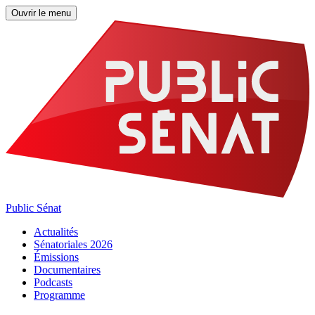
Ouvrir le menu
Public Sénat
Actualités
Sénatoriales 2026
Émissions
Documentaires
Podcasts
Programme