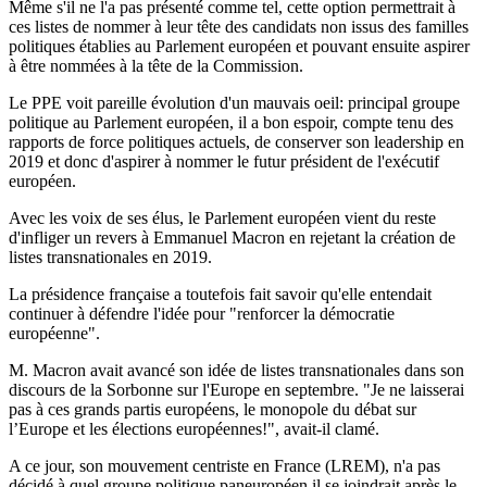
Même s'il ne l'a pas présenté comme tel, cette option permettrait à
ces listes de nommer à leur tête des candidats non issus des familles
politiques établies au Parlement européen et pouvant ensuite aspirer
à être nommées à la tête de la Commission.
Le PPE voit pareille évolution d'un mauvais oeil: principal groupe
politique au Parlement européen, il a bon espoir, compte tenu des
rapports de force politiques actuels, de conserver son leadership en
2019 et donc d'aspirer à nommer le futur président de l'exécutif
européen.
Avec les voix de ses élus, le Parlement européen vient du reste
d'infliger un revers à Emmanuel Macron en rejetant la création de
listes transnationales en 2019.
La présidence française a toutefois fait savoir qu'elle entendait
continuer à défendre l'idée pour "renforcer la démocratie
européenne".
M. Macron avait avancé son idée de listes transnationales dans son
discours de la Sorbonne sur l'Europe en septembre. "Je ne laisserai
pas à ces grands partis européens, le monopole du débat sur
l’Europe et les élections européennes!", avait-il clamé.
A ce jour, son mouvement centriste en France (LREM), n'a pas
décidé à quel groupe politique paneuropéen il se joindrait après le