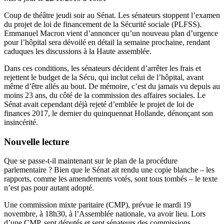
Coup de théâtre jeudi soir au Sénat. Les sénateurs stoppent l’examen
du projet de loi de financement de la Sécurité sociale (PLFSS).
Emmanuel Macron
vient d’annoncer
qu’un nouveau plan d’urgence
pour l’hôpital sera dévoilé en détail la semaine prochaine, rendant
caduques les discussions à la Haute assemblée.
Dans ces conditions, les sénateurs décident d’arrêter les frais et
rejettent le budget de la Sécu
, qui inclut celui de l’hôpital, avant
même d’être allés au bout. De mémoire, c’est du jamais vu depuis au
moins 23 ans, du côté de la commission des affaires sociales. Le
Sénat avait cependant déjà rejeté d’emblée le projet de loi de
finances 2017, le dernier du quinquennat Hollande, dénonçant son
insincérité.
Nouvelle lecture
Que se passe-t-il maintenant sur le plan de la procédure
parlementaire ? Bien que le Sénat ait rendu une copie blanche – les
rapports, comme les amendements votés, sont tous tombés – le texte
n’est pas pour autant adopté.
Une commission mixte paritaire (CMP), prévue le mardi 19
novembre, à 18h30, à l’Assemblée nationale, va avoir lieu. Lors
d’une CMP, sept députés et sept sénateurs des commissions