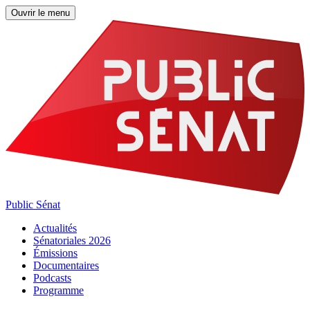
Ouvrir le menu
Public Sénat
Actualités
Sénatoriales 2026
Émissions
Documentaires
Podcasts
Programme