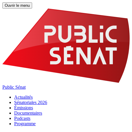
Ouvrir le menu
Public Sénat
Actualités
Sénatoriales 2026
Émissions
Documentaires
Podcasts
Programme