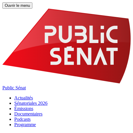
Ouvrir le menu
Public Sénat
Actualités
Sénatoriales 2026
Émissions
Documentaires
Podcasts
Programme