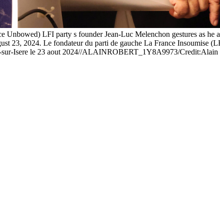
ce Unbowed) LFI party s founder Jean-Luc Melenchon gestures as he ad
ust 23, 2024. Le fondateur du parti de gauche La France Insoumise (LFI
uneuf-sur-Isere le 23 aout 2024//ALAINROBERT_1Y8A9973/Credit:A