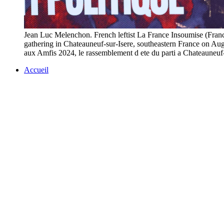
Jean Luc Melenchon. French leftist La France Insoumise (Fran
gathering in Chateauneuf-sur-Isere, southeastern France on Aug
aux Amfis 2024, le rassemblement d ete du parti a Chatea
Accueil