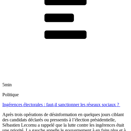
5min
Politique
Ingérences électorales : faut-il sanctionner les réseaux sociaux ?
Après trois opérations de désinformation en quelques jours ciblant
des candidats déclarés ou pressentis à l’élection présidentielle,
Sébastien Lecornu a rappelé que la lutte contre les ingérences était
une priorité. La gauche appelle le gouvernement à en faire plus et à