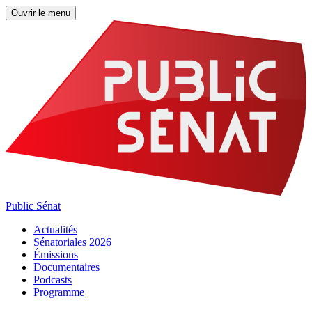
Ouvrir le menu
Public Sénat
Actualités
Sénatoriales 2026
Émissions
Documentaires
Podcasts
Programme