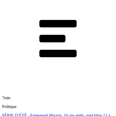
7min
Politique
SÉRIE D’ÉTÉ - Emmanuel Macron, 10 ans après, quel bilan ? Le