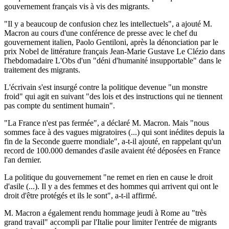
gouvernement français vis à vis des migrants.
"Il y a beaucoup de confusion chez les intellectuels", a ajouté M.
Macron au cours d'une conférence de presse avec le chef du
gouvernement italien, Paolo Gentiloni, après la dénonciation par le
prix Nobel de littérature français Jean-Marie Gustave Le Clézio dans
l'hebdomadaire L'Obs d'un "déni d'humanité insupportable" dans le
traitement des migrants.
L'écrivain s'est insurgé contre la politique devenue "un monstre
froid" qui agit en suivant "des lois et des instructions qui ne tiennent
pas compte du sentiment humain".
"La France n'est pas fermée", a déclaré M. Macron. Mais "nous
sommes face à des vagues migratoires (...) qui sont inédites depuis la
fin de la Seconde guerre mondiale", a-t-il ajouté, en rappelant qu'un
record de 100.000 demandes d'asile avaient été déposées en France
l'an dernier.
La politique du gouvernement "ne remet en rien en cause le droit
d'asile (...). Il y a des femmes et des hommes qui arrivent qui ont le
droit d'être protégés et ils le sont", a-t-il affirmé.
M. Macron a également rendu hommage jeudi à Rome au "très
grand travail" accompli par l'Italie pour limiter l'entrée de migrants