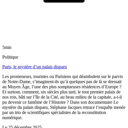
5min
Politique
Paris, le mystère d’un palais disparu
Les promeneurs, touristes ou Parisiens qui déambulent sur le parvis
de Notre-Dame, s’imaginent-ils qu’à quelques pas de là se dressait
au Moyen Âge, l’une des plus somptueuses résidences d’Europe ?
Et surtout, comment, six siècles plus tard, le tout premier palais de
nos rois, bâti sur l’île de la Cité, au beau milieu de la capitale, a-t-il
pu devenir ce fantôme de l’Histoire ? Dans son documentaire Le
mystère du palais disparu, Stéphane Jacques retrace l’enquête menée
par un trio de scientifiques spécialistes de la reconstitution
numérique.
Le
25 décembre 2025