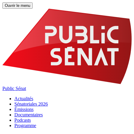
Ouvrir le menu
Public Sénat
Actualités
Sénatoriales 2026
Émissions
Documentaires
Podcasts
Programme