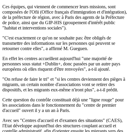
Ces équipes, qui viennent de commencer leurs missions, sont
composées de l'Ofii (Office français d'immigration et d'intégration),
de la préfecture de région, avec à Paris des agents de la Préfecture
de police, ainsi que du GIP-HIS (groupement d'intérêt public
"habitat et interventions sociales").
"C'est exactement ce qu'on ne souhaite pas: être obligés de
transmettre des informations sur les personnes qui peuvent se
retourner contre elles", a affirmé M. Gueguen.
En effet les centres accueillent aujourd'hui "une majorité de
personnes sous statut +Dublin+, donc passées par un autre pays
européens où elles risquent d'être renvoyées", a-t-il ajouté.
"On refuse de faire le tri" et "si les centres deviennent des pièges à
migrants, un certain nombre d'associations vont se retirer des
dispositifs, et les migrants eux-même n'iront plus", a-t-il prédit.
Cette question du contrôle constituait déjà une "ligne rouge" pour
les associations dans le fonctionnement du "centre de premier
d'accueil" ouvert il y a un an à Paris.
Avec ses "Centres d'accueil et d'examen des situations" (CAES),
l'Etat développe aujourd'hui des structures couplant accueil et
contrôle administratif, afin d'orienter ensuite les migrants vers des