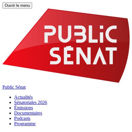
Ouvrir le menu
Public Sénat
Actualités
Sénatoriales 2026
Émissions
Documentaires
Podcasts
Programme