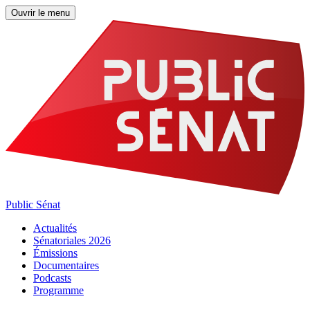
Ouvrir le menu
Public Sénat
Actualités
Sénatoriales 2026
Émissions
Documentaires
Podcasts
Programme