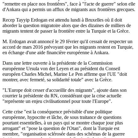
"remettre en place nos frontières", face à "l'acte de guerre" selon elle
d'Ankara qui a permis un afflux de migrants aux frontières grecques.
Recep Tayyip Erdogan est attendu lundi à Bruxelles où il doit
aborder la question migratoire alors que des dizaines de milliers de
migrants tentent de passer la frontière entre la Turquie et la Grèce.
M. Erdogan avait annoncé le 29 février qu'il cessait de respecter un
accord de mars 2016 prévoyant que les migrants restent en Turquie,
en échange d'une aide financière européenne à Ankara.
Dans une lettre ouverte à la présidente de la Commission
européenne Ursula von der Leyen et au président du Conseil
européen Charles Michel, Marine Le Pen affirme que l'UE "doit
montrer, avec fermeté, sa solidarité totale" avec la Grèce.
"L'Europe doit cesser d'accueillir des migrants", ajoute dans son
courrier la présidente du RN, considérant que la crise actuelle
"représente un enjeu civilisationnel pour toute l'Europe".
Cette crise "est la conséquence prévisible d'une politique
européenne, hypocrite et lâche, de sous traitance de questions
pourtant essentielles, à un pays qui se montre chaque jour plus
arrogant" et "pose la question de l'Otan", dont la Turquie est
membre, "organisation sclérosée dans des schémas de la guerre