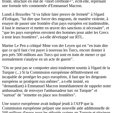
froide, structure en état de +mort cérébrale+", écrit-elle, reprenant
une formule très commentée d'Emmanuel Macron.
Lundi à Bruxelles "il va falloir faire preuve de fermeté" à l'égard
d'Erdogan, "lui dire que forcer des migrants, de manière violente, à
essayer de passer une frontière d'un pays européen est inadmissible,
il faut le menacer et mettre en œuvre des sanctions si nécessaire", et
"que les pays européens envoient des hommes pour aider les Grecs
à tenir leurs frontières", a-t-elle développé sur RTL.
Marine Le Pen a critiqué Mme von der Leyen qui est "en train dire
que ce qu'il faut c'est payer à nouveau les Turcs, encore donner à
peu près 500 millions aux Turcs qui sont en train de mener ce qui
normalement s'analyse en un acte de guerre".
"On ne peut pas se comporter ainsi totalement soumis à l'égard de la
Turquie (...) Si la Commission européenne définitivement est
incapable de protéger les pays européens, il faut que les dirigeants
européens se protègent eux-mêmes", a-t-elle insisté, en
"demand(ant) à Emmanuel Macron immédiatement de rappeler notre
ambassadeur, de renvoyer l'ambassadeur turc en Turquie" et
"surtout" de "remettre en place nos frontières".
Une source européenne avait indiqué jeudi à l'AFP que la
Commission européenne prépare une nouvelle aide additionnelle de
500 millions d'euros pour les réfugiés syriens en Turquie et plusieurs