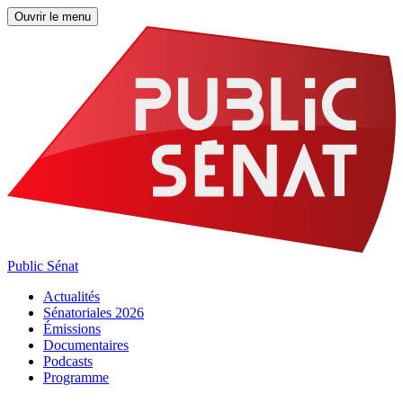
Ouvrir le menu
Public Sénat
Actualités
Sénatoriales 2026
Émissions
Documentaires
Podcasts
Programme