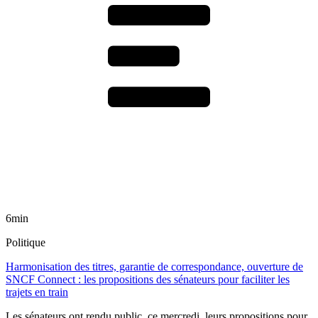
6min
Politique
Harmonisation des titres, garantie de correspondance, ouverture de
SNCF Connect : les propositions des sénateurs pour faciliter les
trajets en train
Les sénateurs ont rendu public, ce mercredi, leurs propositions pour