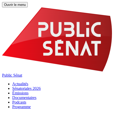
Ouvrir le menu
Public Sénat
Actualités
Sénatoriales 2026
Émissions
Documentaires
Podcasts
Programme