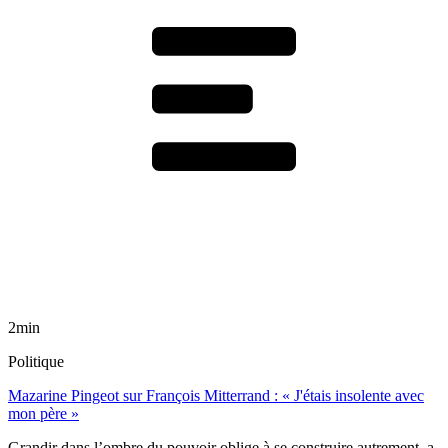
2min
Politique
Mazarine Pingeot sur François Mitterrand : « J'étais insolente avec
mon père »
Grandir dans l’ombre du pouvoir oblige à se construire autrement, a