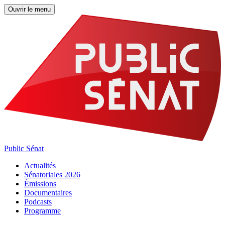
Ouvrir le menu
Public Sénat
Actualités
Sénatoriales 2026
Émissions
Documentaires
Podcasts
Programme