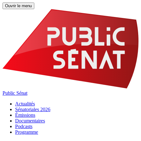
Ouvrir le menu
Public Sénat
Actualités
Sénatoriales 2026
Émissions
Documentaires
Podcasts
Programme