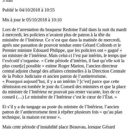
3 min
Publié le
04/10/2018 à 10:55
Mis à jour le
05/10/2018 à 10:10
Lors de l’arrestation du braqueur Redoine Faïd dans la nuit du mardi
à mercredi, les policiers n’avaient plus de patron à la tête du
ministère de l’Intérieur. Ce n’est que dans la matinée de mercredi,
après une passation de pouvoir tendue entre Gérard Collomb et le
Premier ministre Edouard Philippe, que les policiers ont « gagné »
un ministre de l’intérieur. Mais celui-ci l’est par intérim, le temps que
l’exécutif s’organise. « Cette période d’intérim, il faut qu’elle soit la
plus court[e] possible » estime Roger Marion, l’ancien directeur
central adjoint chargé des affaires criminelles à la Direction Centrale
de la Police Judiciaire et ancien patron de l’antiterrorisme.
« Pourquoi aujourd’hui, il y a un intérim ? [c’est] parce que cette
démission est tombée le jour du Conseil des ministres et que la place
du ministre de l’Intérieur ne pouvait pas rester vacante, lors de ce
conseil (…) Le ministère de l’Intérieur c’est le cœur de l’État. »
Et s’il y a du tangage au poste du ministre de l’Intérieur, l’ancien
patron de l’antiterrorisme tient à répéter plusieurs fois « qu’au plan
technique, la maison est tenue ».
Mais cette période d’instabilité place Beauvau, lorsque Gérard