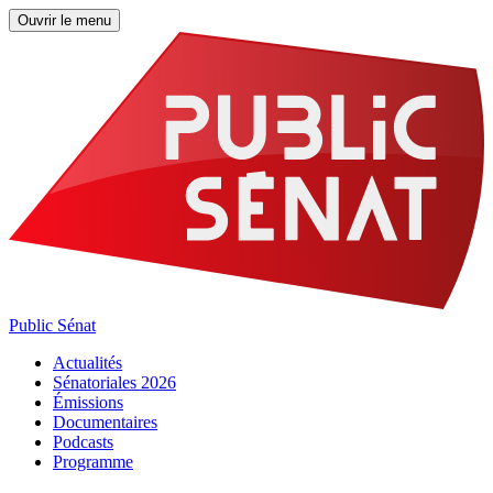
Ouvrir le menu
Public Sénat
Actualités
Sénatoriales 2026
Émissions
Documentaires
Podcasts
Programme