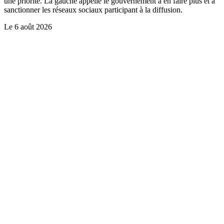
une priorité. La gauche appelle le gouvernement à en faire plus et à
sanctionner les réseaux sociaux participant à la diffusion.
Le
6 août 2026