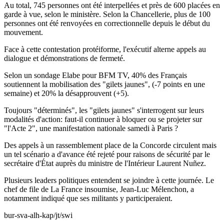
Au total, 745 personnes ont été interpellées et près de 600 placées en
garde à vue, selon le ministère. Selon la Chancellerie, plus de 100
personnes ont été renvoyées en correctionnelle depuis le début du
mouvement.
Face à cette contestation protéiforme, l'exécutif alterne appels au
dialogue et démonstrations de fermeté.
Selon un sondage Elabe pour BFM TV, 40% des Français
soutiennent la mobilisation des "gilets jaunes", (-7 points en une
semaine) et 20% la désapprouvent (+5).
Toujours "déterminés", les "gilets jaunes" s'interrogent sur leurs
modalités d'action: faut-il continuer à bloquer ou se projeter sur
"l'Acte 2", une manifestation nationale samedi à Paris ?
Des appels à un rassemblement place de la Concorde circulent mais
un tel scénario a d'avance été rejeté pour raisons de sécurité par le
secrétaire d'État auprès du ministre de l'Intérieur Laurent Nuñez.
Plusieurs leaders politiques entendent se joindre à cette journée. Le
chef de file de La France insoumise, Jean-Luc Mélenchon, a
notamment indiqué que ses militants y participeraient.
bur-sva-alh-kap/jt/swi