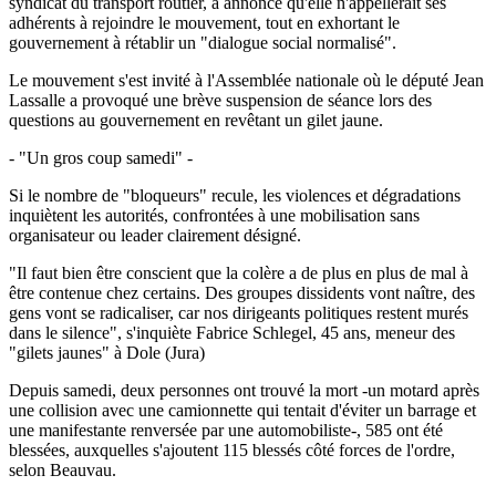
syndicat du transport routier, a annoncé qu'elle n'appellerait ses
adhérents à rejoindre le mouvement, tout en exhortant le
gouvernement à rétablir un "dialogue social normalisé".
Le mouvement s'est invité à l'Assemblée nationale où le député Jean
Lassalle a provoqué une brève suspension de séance lors des
questions au gouvernement en revêtant un gilet jaune.
- "Un gros coup samedi" -
Si le nombre de "bloqueurs" recule, les violences et dégradations
inquiètent les autorités, confrontées à une mobilisation sans
organisateur ou leader clairement désigné.
"Il faut bien être conscient que la colère a de plus en plus de mal à
être contenue chez certains. Des groupes dissidents vont naître, des
gens vont se radicaliser, car nos dirigeants politiques restent murés
dans le silence", s'inquiète Fabrice Schlegel, 45 ans, meneur des
"gilets jaunes" à Dole (Jura)
Depuis samedi, deux personnes ont trouvé la mort -un motard après
une collision avec une camionnette qui tentait d'éviter un barrage et
une manifestante renversée par une automobiliste-, 585 ont été
blessées, auxquelles s'ajoutent 115 blessés côté forces de l'ordre,
selon Beauvau.