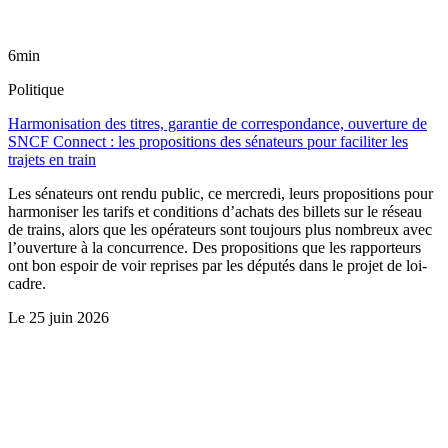
6min
Politique
Harmonisation des titres, garantie de correspondance, ouverture de
SNCF Connect : les propositions des sénateurs pour faciliter les
trajets en train
Les sénateurs ont rendu public, ce mercredi, leurs propositions pour
harmoniser les tarifs et conditions d’achats des billets sur le réseau
de trains, alors que les opérateurs sont toujours plus nombreux avec
l’ouverture à la concurrence. Des propositions que les rapporteurs
ont bon espoir de voir reprises par les députés dans le projet de loi-
cadre.
Le
25 juin 2026