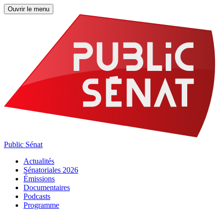
Ouvrir le menu
Public Sénat
Actualités
Sénatoriales 2026
Émissions
Documentaires
Podcasts
Programme