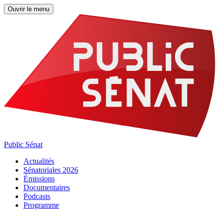
Ouvrir le menu
Public Sénat
Actualités
Sénatoriales 2026
Émissions
Documentaires
Podcasts
Programme