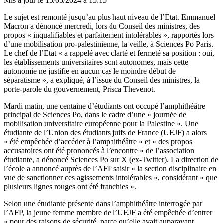
Mis à jour le
13/03/2024 à 15:15
Le sujet est remonté jusqu’au plus haut niveau de l’Etat. Emmanuel
Macron a dénoncé mercredi, lors du Conseil des ministres, des
propos « inqualifiables et parfaitement intolérables », rapportés lors
d’une mobilisation pro-palestinienne, la veille, à Sciences Po Paris.
Le chef de l’Etat « a rappelé avec clarté et fermeté sa position : oui,
les établissements universitaires sont autonomes, mais cette
autonomie ne justifie en aucun cas le moindre début de
séparatisme », a expliqué, à l’issue du Conseil des ministres, la
porte-parole du gouvernement, Prisca Thevenot.
Mardi matin, une centaine d’étudiants ont occupé l’amphithéâtre
principal de Sciences Po, dans le cadre d’une « journée de
mobilisation universitaire européenne pour la Palestine ». Une
étudiante de l’Union des étudiants juifs de France (UEJF) a alors
« été empêchée d’accéder à l’amphithéâtre » et « des propos
accusatoires ont été prononcés à l’encontre » de l’association
étudiante, a dénoncé Sciences Po sur X (ex-Twitter). La direction de
l’école a annoncé auprès de l’AFP saisir « la section disciplinaire en
vue de sanctionner ces agissements intolérables », considérant « que
plusieurs lignes rouges ont été franchies ».
Selon une étudiante présente dans l’amphithéâtre interrogée par
l’AFP, la jeune femme membre de l’UEJF a été empêchée d’entrer
« pour des raisons de sécurité, parce qu’elle avait auparavant