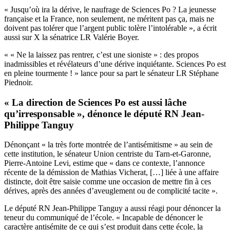
« Jusqu’où ira la dérive, le naufrage de Sciences Po ? La jeunesse
française et la France, non seulement, ne méritent pas ça, mais ne
doivent pas tolérer que l’argent public tolère l’intolérable », a écrit
aussi sur X la sénatrice LR Valérie Boyer.
« « Ne la laissez pas rentrer, c’est une sioniste » : des propos
inadmissibles et révélateurs d’une dérive inquiétante. Sciences Po est
en pleine tourmente ! » lance pour sa part le sénateur LR Stéphane
Piednoir.
« La direction de Sciences Po est aussi lâche
qu’irresponsable », dénonce le député RN Jean-
Philippe Tanguy
Dénonçant « la très forte montrée de l’antisémitisme » au sein de
cette institution, le sénateur Union centriste du Tarn-et-Garonne,
Pierre-Antoine Levi, estime que « dans ce contexte, l’annonce
récente de la démission de Mathias Vicherat, […] liée à une affaire
distincte, doit être saisie comme une occasion de mettre fin à ces
dérives, après des années d’aveuglement ou de complicité tacite ».
Le député RN Jean-Philippe Tanguy a aussi réagi pour dénoncer la
teneur du communiqué de l’école. « Incapable de dénoncer le
caractère antisémite de ce qui s’est produit dans cette école, la