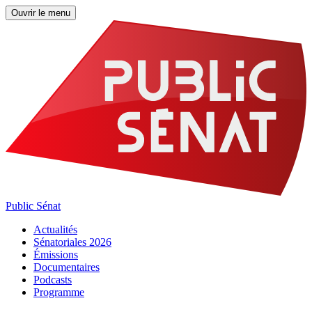
Ouvrir le menu
Public Sénat
Actualités
Sénatoriales 2026
Émissions
Documentaires
Podcasts
Programme