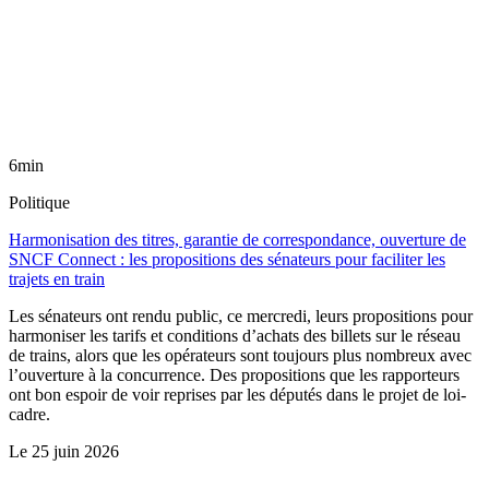
6min
Politique
Harmonisation des titres, garantie de correspondance, ouverture de
SNCF Connect : les propositions des sénateurs pour faciliter les
trajets en train
Les sénateurs ont rendu public, ce mercredi, leurs propositions pour
harmoniser les tarifs et conditions d’achats des billets sur le réseau
de trains, alors que les opérateurs sont toujours plus nombreux avec
l’ouverture à la concurrence. Des propositions que les rapporteurs
ont bon espoir de voir reprises par les députés dans le projet de loi-
cadre.
Le
25 juin 2026