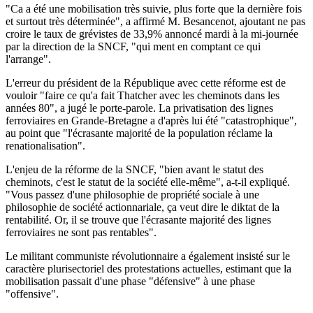
"Ca a été une mobilisation très suivie, plus forte que la dernière fois
et surtout très déterminée", a affirmé M. Besancenot, ajoutant ne pas
croire le taux de grévistes de 33,9% annoncé mardi à la mi-journée
par la direction de la SNCF, "qui ment en comptant ce qui
l'arrange".
L'erreur du président de la République avec cette réforme est de
vouloir "faire ce qu'a fait Thatcher avec les cheminots dans les
années 80", a jugé le porte-parole. La privatisation des lignes
ferroviaires en Grande-Bretagne a d'après lui été "catastrophique",
au point que "l'écrasante majorité de la population réclame la
renationalisation".
L'enjeu de la réforme de la SNCF, "bien avant le statut des
cheminots, c'est le statut de la société elle-même", a-t-il expliqué.
"Vous passez d'une philosophie de propriété sociale à une
philosophie de société actionnariale, ça veut dire le diktat de la
rentabilité. Or, il se trouve que l'écrasante majorité des lignes
ferroviaires ne sont pas rentables".
Le militant communiste révolutionnaire a également insisté sur le
caractère plurisectoriel des protestations actuelles, estimant que la
mobilisation passait d'une phase "défensive" à une phase
"offensive".