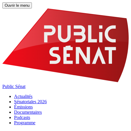
Ouvrir le menu
Public Sénat
Actualités
Sénatoriales 2026
Émissions
Documentaires
Podcasts
Programme