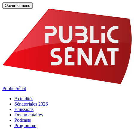
Ouvrir le menu
Public Sénat
Actualités
Sénatoriales 2026
Émissions
Documentaires
Podcasts
Programme