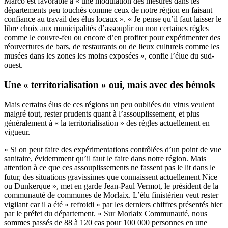
Marco est favorable à « une modulation des mesures dans les
départements peu touchés comme ceux de notre région en faisant
confiance au travail des élus locaux ». « Je pense qu’il faut laisser le
libre choix aux municipalités d’assouplir ou non certaines règles
comme le couvre-feu ou encore d’en profiter pour expérimenter des
réouvertures de bars, de restaurants ou de lieux culturels comme les
musées dans les zones les moins exposées », confie l’élue du sud-
ouest.
Une « territorialisation » oui, mais avec des bémols
Mais certains élus de ces régions un peu oubliées du virus veulent
malgré tout, rester prudents quant à l’assouplissement, et plus
généralement à « la territorialisation » des règles actuellement en
vigueur.
« Si on peut faire des expérimentations contrôlées d’un point de vue
sanitaire, évidemment qu’il faut le faire dans notre région. Mais
attention à ce que ces assouplissements ne fassent pas le lit dans le
futur, des situations gravissimes que connaissent actuellement Nice
ou Dunkerque », met en garde Jean-Paul Vermot, le président de la
communauté de communes de Morlaix. L’élu finistérien veut rester
vigilant car il a été « refroidi » par les derniers chiffres présentés hier
par le préfet du département. « Sur Morlaix Communauté, nous
sommes passés de 88 à 120 cas pour 100 000 personnes en une