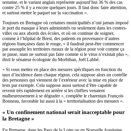
semaine, et le variant anglais représente aujourd’hui 36 % des cas
contre 25 % il y a encore quelques jours. Il faut donc faire attention,
et surtout mettre le paquet sur la vaccination ».
Toujours en Bretagne où certaines municipalités n’ont jamais imposé
le port du masque à leurs administrés ou seulement dans les centres-
villes ou aux abords des écoles, et où on continue de soigner,
comme à l’hôpital de Brest, des patients en provenance d’autres
régions françaises dans le rouge, « il faudrait peut-être commencer
par assouplir les territoires ruraux de la région pour voir comme ça
se passe, mais ne surtout pas faire comme si le virus n’existait plus »,
dixit le sénateur écologiste du Morbihan, Joël Labbé.
« Si vous mettez en place des mesures spécifiques en fonction du
taux d’incidence dans chaque région, cela suppose alors un contrôle
des personnes qui viennent de l’extérieur avec la mise en place de
tests par exemple. Cela suppose aussi surtout d’être capable de
revenir très rapidement en arrière si les chiffres venaient
malheureusement à se dégrader », complète le charentais François
Bonneau, favorable lui aussi à la « territorialisation des mesures ».
« Un confinement national serait inacceptable pour
la Bretagne »
En Bretagne, dans les Pays de la Loire ou en Nouvelle Aquitaine,