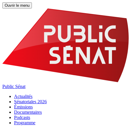
Ouvrir le menu
Public Sénat
Actualités
Sénatoriales 2026
Émissions
Documentaires
Podcasts
Programme