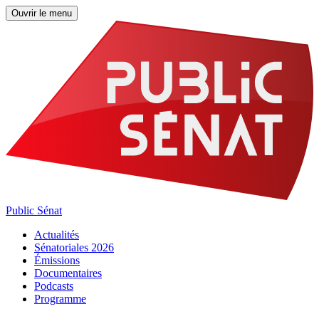
Ouvrir le menu
Public Sénat
Actualités
Sénatoriales 2026
Émissions
Documentaires
Podcasts
Programme