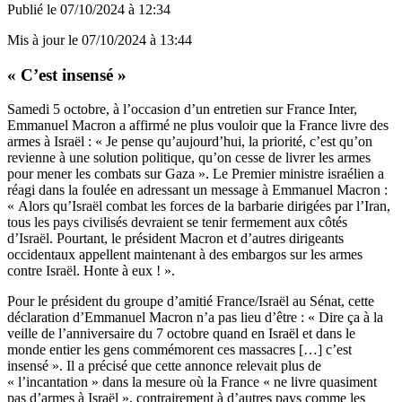
Publié le
07/10/2024 à 12:34
Mis à jour le
07/10/2024 à 13:44
« C’est insensé »
Samedi 5 octobre, à l’occasion d’un entretien sur France Inter,
Emmanuel Macron a affirmé ne plus vouloir que la France livre des
armes à Israël : « Je pense qu’aujourd’hui, la priorité, c’est qu’on
revienne à une solution politique, qu’on cesse de livrer les armes
pour mener les combats sur Gaza ». Le Premier ministre israélien a
réagi dans la foulée en adressant un message à Emmanuel Macron :
« Alors qu’Israël combat les forces de la barbarie dirigées par l’Iran,
tous les pays civilisés devraient se tenir fermement aux côtés
d’Israël. Pourtant, le président Macron et d’autres dirigeants
occidentaux appellent maintenant à des embargos sur les armes
contre Israël. Honte à eux ! ».
Pour le président du groupe d’amitié France/Israël au Sénat, cette
déclaration d’Emmanuel Macron n’a pas lieu d’être : « Dire ça à la
veille de l’anniversaire du 7 octobre quand en Israël et dans le
monde entier les gens commémorent ces massacres […] c’est
insensé ». Il a précisé que cette annonce relevait plus de
« l’incantation » dans la mesure où la France « ne livre quasiment
pas d’armes à Israël », contrairement à d’autres pays comme les