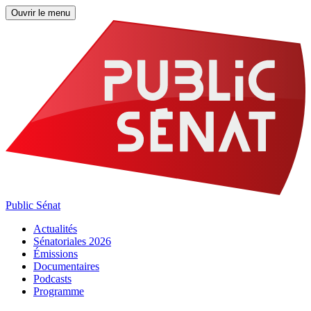
Ouvrir le menu
Public Sénat
Actualités
Sénatoriales 2026
Émissions
Documentaires
Podcasts
Programme