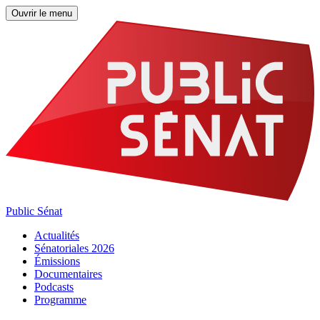
Ouvrir le menu
Public Sénat
Actualités
Sénatoriales 2026
Émissions
Documentaires
Podcasts
Programme