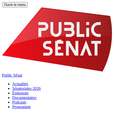
Ouvrir le menu
Public Sénat
Actualités
Sénatoriales 2026
Émissions
Documentaires
Podcasts
Programme