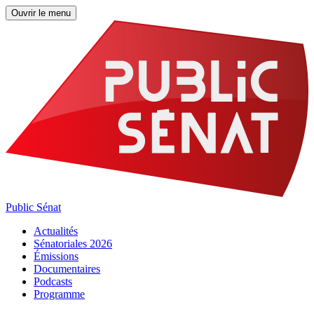
Ouvrir le menu
Public Sénat
Actualités
Sénatoriales 2026
Émissions
Documentaires
Podcasts
Programme