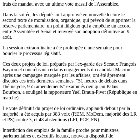
frais de mandat, avec un ultime vote massif de l'Assemblée.
Dans la soirée, les députés ont approuvé en nouvelle lecture le
second texte de moralisation, organique, qui prévoit de supprimer la
réserve parlementaire, un point litigieux qui a empêché un accord
entre Assemblée et Sénat et renvoyé son adoption définitive au 9
août.
La session extraordinaire a été prolongée d'une semaine pour
boucler le processus législatif.
Ces deux projets de loi, préparés par l'ex-garde des Sceaux François
Bayrou et concrétisant certains engagements du candidat Macron
après une campagne marquée par les affaires, ont été âprement
discutés ces trois dernières semaines. "51 heures de débats dans
l'hémicycle, 955 amendements" examinés rien qu'au Palais
Bourbon, a souligné la rapporteure Yaël Braun-Pivet (République en
marche).
Le vote définitif du projet de loi ordinaire, applaudi debout par la
majorité, a été acquis par 383 voix (REM, MoDem, majorité des LR
et PS) contre 3, et 48 abstentions (LFI, PCF, FN).
Interdiction des emplois de la famille proche pour ministres,
parlementaires et exécutifs locaux, nouveau dispositif de