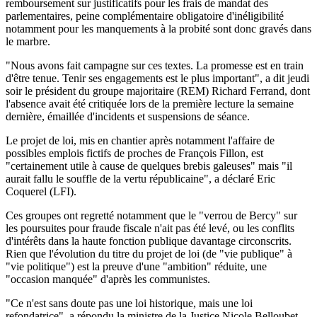
remboursement sur justificatifs pour les frais de mandat des
parlementaires, peine complémentaire obligatoire d'inéligibilité
notamment pour les manquements à la probité sont donc gravés dans
le marbre.
"Nous avons fait campagne sur ces textes. La promesse est en train
d'être tenue. Tenir ses engagements est le plus important", a dit jeudi
soir le président du groupe majoritaire (REM) Richard Ferrand, dont
l'absence avait été critiquée lors de la première lecture la semaine
dernière, émaillée d'incidents et suspensions de séance.
Le projet de loi, mis en chantier après notamment l'affaire de
possibles emplois fictifs de proches de François Fillon, est
"certainement utile à cause de quelques brebis galeuses" mais "il
aurait fallu le souffle de la vertu républicaine", a déclaré Eric
Coquerel (LFI).
Ces groupes ont regretté notamment que le "verrou de Bercy" sur
les poursuites pour fraude fiscale n'ait pas été levé, ou les conflits
d'intérêts dans la haute fonction publique davantage circonscrits.
Rien que l'évolution du titre du projet de loi (de "vie publique" à
"vie politique") est la preuve d'une "ambition" réduite, une
"occasion manquée" d'après les communistes.
"Ce n'est sans doute pas une loi historique, mais une loi
refondatrice", a répondu la ministre de la Justice Nicole Belloubet.