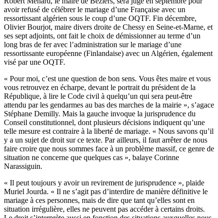
Robert Ménard, le maire de Béziers, sera jugé en septembre pour
avoir refusé de célébrer le mariage d’une Française avec un
ressortissant algérien sous le coup d’une OQTF. Fin décembre,
Olivier Bourjot, maire divers droite de Chessy en Seine-et-Marne, et
ses sept adjoints, ont fait le choix de démissionner au terme d’un
long bras de fer avec l’administration sur le mariage d’une
ressortissante européenne (Finlandaise) avec un Algérien, également
visé par une OQTF.
« Pour moi, c’est une question de bon sens. Vous êtes maire et vous
vous retrouvez en écharpe, devant le portrait du président de la
République, à lire le Code civil à quelqu’un qui sera peut-être
attendu par les gendarmes au bas des marches de la mairie », s’agace
Stéphane Demilly. Mais la gauche invoque la jurisprudence du
Conseil constitutionnel, dont plusieurs décisions indiquent qu’une
telle mesure est contraire à la liberté de mariage. « Nous savons qu’il
y a un sujet de droit sur ce texte. Par ailleurs, il faut arrêter de nous
faire croire que nous sommes face à un problème massif, ce genre de
situation ne concerne que quelques cas », balaye Corinne
Narassiguin.
« Il peut toujours y avoir un revirement de jurisprudence », plaide
Muriel Jourda. « Il ne s’agit pas d’interdire de manière définitive le
mariage à ces personnes, mais de dire que tant qu’elles sont en
situation irrégulière, elles ne peuvent pas accéder à certains droits.
Le droit s’interprète aussi en fonction des situations auxquelles nous