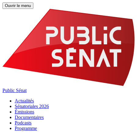
Ouvrir le menu
Public Sénat
Actualités
Sénatoriales 2026
Émissions
Documentaires
Podcasts
Programme