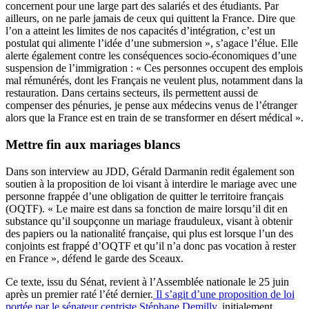
concernent pour une large part des salariés et des étudiants. Par
ailleurs, on ne parle jamais de ceux qui quittent la France. Dire que
l’on a atteint les limites de nos capacités d’intégration, c’est un
postulat qui alimente l’idée d’une submersion », s’agace l’élue. Elle
alerte également contre les conséquences socio-économiques d’une
suspension de l’immigration : « Ces personnes occupent des emplois
mal rémunérés, dont les Français ne veulent plus, notamment dans la
restauration. Dans certains secteurs, ils permettent aussi de
compenser des pénuries, je pense aux médecins venus de l’étranger
alors que la France est en train de se transformer en désert médical ».
Mettre fin aux mariages blancs
Dans son interview au JDD, Gérald Darmanin redit également son
soutien à la proposition de loi visant à interdire le mariage avec une
personne frappée d’une obligation de quitter le territoire français
(OQTF). « Le maire est dans sa fonction de maire lorsqu’il dit en
substance qu’il soupçonne un mariage frauduleux, visant à obtenir
des papiers ou la nationalité française, qui plus est lorsque l’un des
conjoints est frappé d’OQTF et qu’il n’a donc pas vocation à rester
en France », défend le garde des Sceaux.
Ce texte, issu du Sénat, revient à l’Assemblée nationale le 25 juin
après un premier raté l’été dernier.
Il s’agit d’une proposition de loi
portée par le sénateur centriste Stéphane Demilly
, initialement