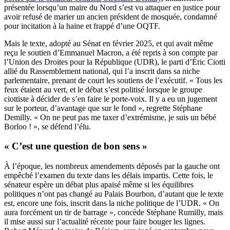
présentée lorsqu’un maire du Nord s’est vu attaquer en justice pour
avoir refusé de marier un ancien président de mosquée, condamné
pour incitation à la haine et frappé d’une OQTF.
Mais le texte, adopté au Sénat en février 2025, et qui avait même
reçu le soutien d’Emmanuel Macron, a été repris à son compte par
l’Union des Droites pour la République (UDR), le parti d’Éric Ciotti
allié du Rassemblement national, qui l’a inscrit dans sa niche
parlementaire, prenant de court les soutiens de l’exécutif. « Tous les
feux étaient au vert, et le débat s’est politisé lorsque le groupe
ciottiste à décider de s’en faire le porte-voix. Il y a eu un jugement
sur le porteur, d’avantage que sur le fond », regrette Stéphane
Demilly. « On ne peut pas me taxer d’extrémisme, je suis un bébé
Borloo ! », se défend l’élu.
« C’est une question de bon sens »
À l’époque, les nombreux amendements déposés par la gauche ont
empêché l’examen du texte dans les délais impartis. Cette fois, le
sénateur espère un débat plus apaisé même si les équilibres
politiques n’ont pas changé au Palais Bourbon, d’autant que le texte
est, encore une fois, inscrit dans la niche politique de l’UDR. « On
aura forcément un tir de barrage », concède Stéphane Rumilly, mais
il mise aussi sur l’actualité récente pour faire bouger les lignes.