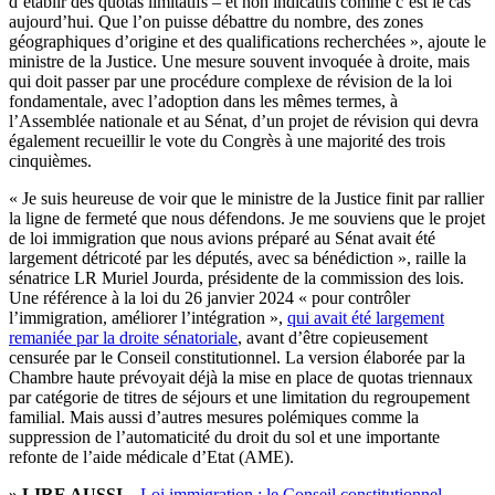
d’établir des quotas limitatifs – et non indicatifs comme c’est le cas
aujourd’hui. Que l’on puisse débattre du nombre, des zones
géographiques d’origine et des qualifications recherchées », ajoute le
ministre de la Justice. Une mesure souvent invoquée à droite, mais
qui doit passer par une procédure complexe de révision de la loi
fondamentale, avec l’adoption dans les mêmes termes, à
l’Assemblée nationale et au Sénat, d’un projet de révision qui devra
également recueillir le vote du Congrès à une majorité des trois
cinquièmes.
« Je suis heureuse de voir que le ministre de la Justice finit par rallier
la ligne de fermeté que nous défendons. Je me souviens que le projet
de loi immigration que nous avions préparé au Sénat avait été
largement détricoté par les députés, avec sa bénédiction », raille la
sénatrice LR Muriel Jourda, présidente de la commission des lois.
Une référence à la loi du 26 janvier 2024 « pour contrôler
l’immigration, améliorer l’intégration »,
qui avait été largement
remaniée par la droite sénatoriale
, avant d’être copieusement
censurée par le Conseil constitutionnel. La version élaborée par la
Chambre haute prévoyait déjà la mise en place de quotas triennaux
par catégorie de titres de séjours et une limitation du regroupement
familial. Mais aussi d’autres mesures polémiques comme la
suppression de l’automaticité du droit du sol et une importante
refonte de l’aide médicale d’Etat (AME).
» LIRE AUSSI –
Loi immigration : le Conseil constitutionnel