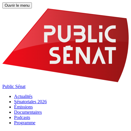
Ouvrir le menu
Public Sénat
Actualités
Sénatoriales 2026
Émissions
Documentaires
Podcasts
Programme