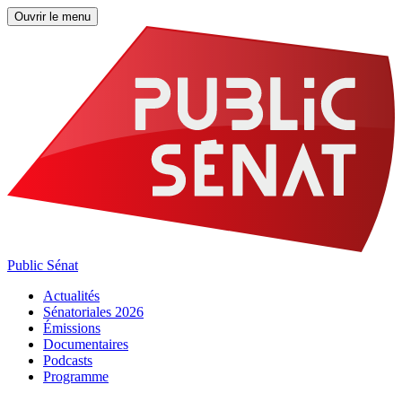
Ouvrir le menu
Public Sénat
Actualités
Sénatoriales 2026
Émissions
Documentaires
Podcasts
Programme