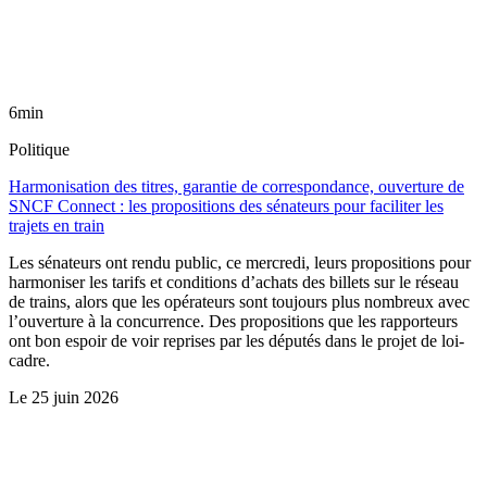
6min
Politique
Harmonisation des titres, garantie de correspondance, ouverture de
SNCF Connect : les propositions des sénateurs pour faciliter les
trajets en train
Les sénateurs ont rendu public, ce mercredi, leurs propositions pour
harmoniser les tarifs et conditions d’achats des billets sur le réseau
de trains, alors que les opérateurs sont toujours plus nombreux avec
l’ouverture à la concurrence. Des propositions que les rapporteurs
ont bon espoir de voir reprises par les députés dans le projet de loi-
cadre.
Le
25 juin 2026