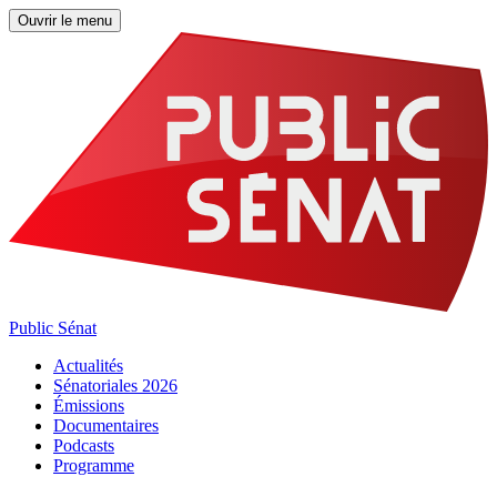
Ouvrir le menu
Public Sénat
Actualités
Sénatoriales 2026
Émissions
Documentaires
Podcasts
Programme