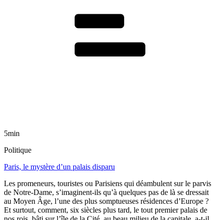
5min
Politique
Paris, le mystère d’un palais disparu
Les promeneurs, touristes ou Parisiens qui déambulent sur le parvis
de Notre-Dame, s’imaginent-ils qu’à quelques pas de là se dressait
au Moyen Âge, l’une des plus somptueuses résidences d’Europe ?
Et surtout, comment, six siècles plus tard, le tout premier palais de
nos rois, bâti sur l’île de la Cité, au beau milieu de la capitale, a-t-il