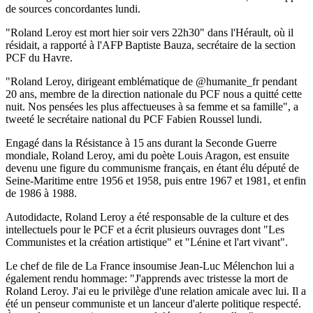
de sources concordantes lundi.
"Roland Leroy est mort hier soir vers 22h30" dans l'Hérault, où il
résidait, a rapporté à l'AFP Baptiste Bauza, secrétaire de la section
PCF du Havre.
"Roland Leroy, dirigeant emblématique de @humanite_fr pendant
20 ans, membre de la direction nationale du PCF nous a quitté cette
nuit. Nos pensées les plus affectueuses à sa femme et sa famille", a
tweeté le secrétaire national du PCF Fabien Roussel lundi.
Engagé dans la Résistance à 15 ans durant la Seconde Guerre
mondiale, Roland Leroy, ami du poète Louis Aragon, est ensuite
devenu une figure du communisme français, en étant élu député de
Seine-Maritime entre 1956 et 1958, puis entre 1967 et 1981, et enfin
de 1986 à 1988.
Autodidacte, Roland Leroy a été responsable de la culture et des
intellectuels pour le PCF et a écrit plusieurs ouvrages dont "Les
Communistes et la création artistique" et "Lénine et l'art vivant".
Le chef de file de La France insoumise Jean-Luc Mélenchon lui a
également rendu hommage: "J'apprends avec tristesse la mort de
Roland Leroy. J'ai eu le privilège d'une relation amicale avec lui. Il a
été un penseur communiste et un lanceur d'alerte politique respecté.