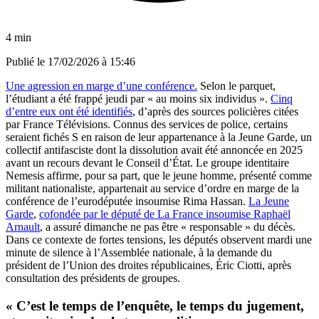
4 min
Publié le
17/02/2026 à 15:46
Une agression en marge d’une conférence.
Selon le parquet,
l’étudiant a été frappé jeudi par « au moins six individus ».
Cinq
d’entre eux ont été identifiés
, d’après des sources policières citées
par France Télévisions. Connus des services de police, certains
seraient fichés S en raison de leur appartenance à la Jeune Garde, un
collectif antifasciste dont la dissolution avait été annoncée en 2025
avant un recours devant le Conseil d’État. Le groupe identitaire
Nemesis affirme, pour sa part, que le jeune homme, présenté comme
militant nationaliste, appartenait au service d’ordre en marge de la
conférence de l’eurodéputée insoumise Rima Hassan.
La Jeune
Garde
,
cofondée par le député de La France insoumise Raphaël
Arnault
, a assuré dimanche ne pas être « responsable » du décès.
Dans ce contexte de fortes tensions, les députés observent mardi une
minute de silence à l’Assemblée nationale, à la demande du
président de l’Union des droites républicaines, Éric Ciotti, après
consultation des présidents de groupes.
« C’est le temps de l’enquête, le temps du jugement,