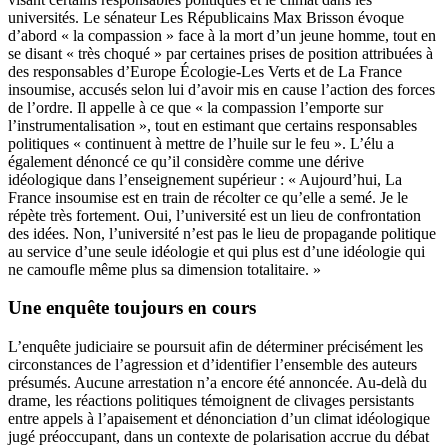
universités. Le sénateur Les Républicains Max Brisson évoque
d’abord « la compassion » face à la mort d’un jeune homme, tout en
se disant « très choqué » par certaines prises de position attribuées à
des responsables d’Europe Écologie-Les Verts et de La France
insoumise, accusés selon lui d’avoir mis en cause l’action des forces
de l’ordre. Il appelle à ce que « la compassion l’emporte sur
l’instrumentalisation », tout en estimant que certains responsables
politiques « continuent à mettre de l’huile sur le feu ». L’élu a
également dénoncé ce qu’il considère comme une dérive
idéologique dans l’enseignement supérieur : « Aujourd’hui, La
France insoumise est en train de récolter ce qu’elle a semé. Je le
répète très fortement. Oui, l’université est un lieu de confrontation
des idées. Non, l’université n’est pas le lieu de propagande politique
au service d’une seule idéologie et qui plus est d’une idéologie qui
ne camoufle même plus sa dimension totalitaire. »
Une enquête toujours en cours
L’enquête judiciaire se poursuit afin de déterminer précisément les
circonstances de l’agression et d’identifier l’ensemble des auteurs
présumés. Aucune arrestation n’a encore été annoncée. Au-delà du
drame, les réactions politiques témoignent de clivages persistants
entre appels à l’apaisement et dénonciation d’un climat idéologique
jugé préoccupant, dans un contexte de polarisation accrue du débat