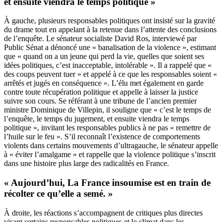
et ensuite viendra le temps politique »
À gauche, plusieurs responsables politiques ont insisté sur la gravité
du drame tout en appelant à la retenue dans l’attente des conclusions
de l’enquête. Le sénateur socialiste David Ros, interviewé par
Public Sénat a dénoncé une « banalisation de la violence », estimant
que « quand on a un jeune qui perd la vie, quelles que soient ses
idées politiques, c’est inacceptable, intolérable ». Il a rappelé que «
des coups peuvent tuer » et appelé à ce que les responsables soient «
arrêtés et jugés en conséquence ». L’élu met également en garde
contre toute récupération politique et appelle à laisser la justice
suivre son cours. Se référant à une tribune de l’ancien premier
ministre Dominique de Villepin, il souligne que « c’est le temps de
l’enquête, le temps du jugement, et ensuite viendra le temps
politique », invitant les responsables publics à ne pas « remettre de
l’huile sur le feu ». S’il reconnaît l’existence de comportements
violents dans certains mouvements d’ultragauche, le sénateur appelle
à « éviter l’amalgame » et rappelle que la violence politique s’inscrit
dans une histoire plus large des radicalités en France.
« Aujourd’hui, La France insoumise est en train de
récolter ce qu’elle a semé. »
À droite, les réactions s’accompagnent de critiques plus directes
visant certains responsables politiques et le climat dans les