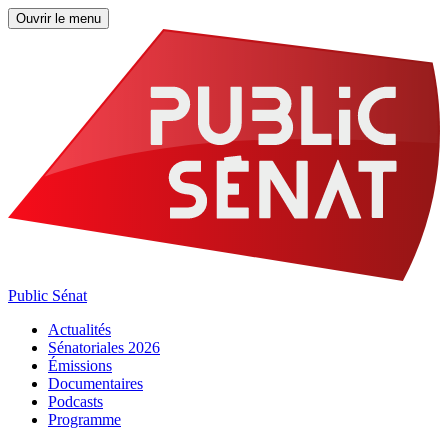
Ouvrir le menu
Public Sénat
Actualités
Sénatoriales 2026
Émissions
Documentaires
Podcasts
Programme