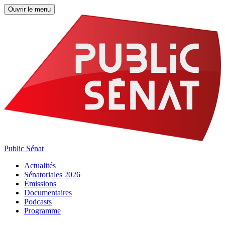
Ouvrir le menu
Public Sénat
Actualités
Sénatoriales 2026
Émissions
Documentaires
Podcasts
Programme