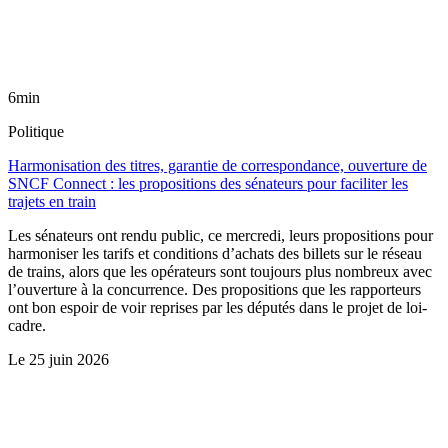
6min
Politique
Harmonisation des titres, garantie de correspondance, ouverture de
SNCF Connect : les propositions des sénateurs pour faciliter les
trajets en train
Les sénateurs ont rendu public, ce mercredi, leurs propositions pour
harmoniser les tarifs et conditions d’achats des billets sur le réseau
de trains, alors que les opérateurs sont toujours plus nombreux avec
l’ouverture à la concurrence. Des propositions que les rapporteurs
ont bon espoir de voir reprises par les députés dans le projet de loi-
cadre.
Le
25 juin 2026