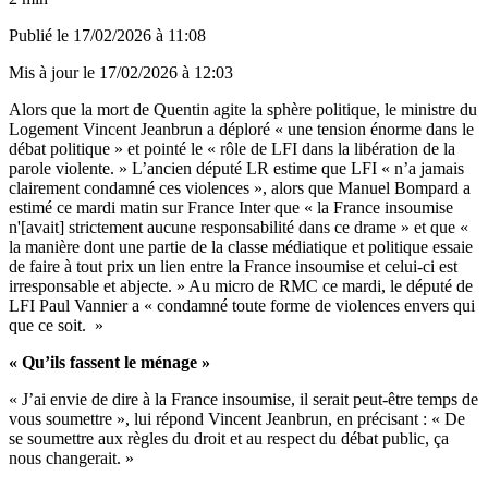
Publié le
17/02/2026 à 11:08
Mis à jour le
17/02/2026 à 12:03
Alors que la mort de Quentin agite la sphère politique, le ministre du
Logement Vincent Jeanbrun a déploré « une tension énorme dans le
débat politique » et pointé le « rôle de LFI dans la libération de la
parole violente. » L’ancien député LR estime que LFI « n’a jamais
clairement condamné ces violences », alors que Manuel Bompard a
estimé ce mardi matin sur France Inter que « la France insoumise
n'[avait] strictement aucune responsabilité dans ce drame » et que «
la manière dont une partie de la classe médiatique et politique essaie
de faire à tout prix un lien entre la France insoumise et celui-ci est
irresponsable et abjecte. » Au micro de RMC ce mardi, le député de
LFI Paul Vannier a « condamné toute forme de violences envers qui
que ce soit. »
« Qu’ils fassent le ménage »
« J’ai envie de dire à la France insoumise, il serait peut-être temps de
vous soumettre », lui répond Vincent Jeanbrun, en précisant : « De
se soumettre aux règles du droit et au respect du débat public, ça
nous changerait. »