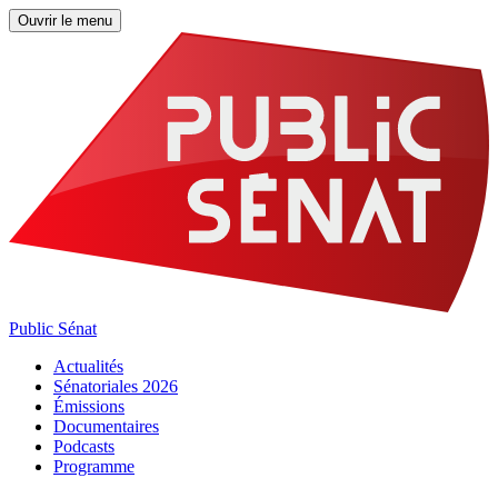
Ouvrir le menu
Public Sénat
Actualités
Sénatoriales 2026
Émissions
Documentaires
Podcasts
Programme