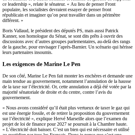
ce leadership », relate le sénateur. « Au lieu de penser Front
populaire, les socialistes devraient essayer de penser front
républicain et imaginer qu’on peut travailler dans un périmètre
différent. »
Boris Vallaud, le président des députés PS, mais aussi Patrick
Kanner, son homologue du Sénat, se sont dits prêts à ouvrir des
discussions avec d’autres groupes parlementaires, au-delà des rangs
de la gauche, pour envisager l’après-Barnier. Un scénario qui hérisse
leurs partenaires insoumis.
Les exigences de Marine Le Pen
De son côté, Marine Le Pen fait monter les enchères et demande une
main tendue au gouvernement, notamment l’annulation de la hausse
de la taxe sur l’électricité. Or, cette annulation a déjà été votée par la
majorité sénatoriale de droite et du centre, contre l’avis du
gouvernement.
« Nous avons considéré qu’il était plus vertueux de taxer le gaz qui
est une énergie fossile, et de retirer la proposition du gouvernement
sur l’électricité », explique Hervé Marseille alors que l’examen du
projet de loi de finance pour 2027 se poursuit à la Chambre haute.
« L’électricité doit baisser. C’est un bien qui est nécessaire et utilisé
au quotidien par tous les Français. Donc je pense que c’est une