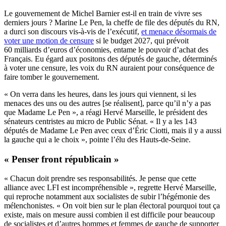
Le gouvernement de Michel Barnier est-il en train de vivre ses
derniers jours ? Marine Le Pen, la cheffe de file des députés du RN,
a durci son discours vis-à-vis de l’exécutif,
et menace désormais de
voter une motion de censure
si le budget 2027, qui prévoit
60 milliards d’euros d’économies, entame le pouvoir d’achat des
Français. Eu égard aux positons des députés de gauche, déterminés
à voter une censure, les voix du RN auraient pour conséquence de
faire tomber le gouvernement.
« On verra dans les heures, dans les jours qui viennent, si les
menaces des uns ou des autres [se réalisent], parce qu’il n’y a pas
que Madame Le Pen », a réagi Hervé Marseille, le président des
sénateurs centristes au micro de Public Sénat. « Il y a les 143
députés de Madame Le Pen avec ceux d’Éric Ciotti, mais il y a aussi
la gauche qui a le choix », pointe l’élu des Hauts-de-Seine.
« Penser front républicain »
« Chacun doit prendre ses responsabilités. Je pense que cette
alliance avec LFI est incompréhensible », regrette Hervé Marseille,
qui reproche notamment aux socialistes de subir l’hégémonie des
mélenchonistes. « On voit bien sur le plan électoral pourquoi tout ça
existe, mais on mesure aussi combien il est difficile pour beaucoup
de socialistes et d’autres hommes et femmes de gauche de supporter