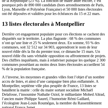
de la République (23 %). La fonction de maire attire encore, c’est
pourquoi près de 890 000 candidats (hors arrondissements de Paris,
Lyon, Marseille et Polynésie Française) et 50 000 listes électorales
ont été déposées et validées pour les échéances du 15 et 22 mars.
13 listes électorales à Montpellier
Derrière cet engagement populaire pour ces élections se cachent des
disparités sur le territoire. La plus flagrante : 68 % des communes
n’ont qu’une liste et 25 % seulement deux. En somme, 93 % des
communes, soit 32 512 sur 34 903, apprendront le nom de leur
nouvel édile dès la fin du premier tour, ce dimanche 15 mars. Un
nouvel édile élu sans véritable opposition ou affrontement de projets.
Des chiffres inquiétants, mais à relativiser puisque les quelque 2 300
communes possédant au moins deux listes électorales accueillent 54
% de la population française.
A l’inverse, les moyennes et grandes villes font l’objet d’un nombre
accru de listes, et ainsi d’une campagne bien plus enflammée. A
Montpellier, septième ville plus peuplée de France, 13 listes se
bataillent la mairie : celle du maire sortant socialiste Michaël
Delafosse, l’insoumise Nathalie Oziol, le milliardaire Mohed Altrad,
l’ancien maire Philippe Saurel, l’humoriste Rémi Gaillard,
l’écologiste Jean-Louis Roumégas, la membre du Rassemblement
national France Jamet…