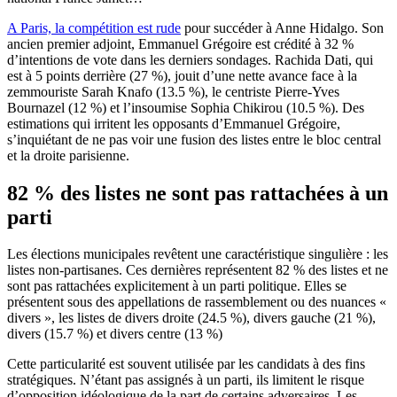
A Paris, la compétition est rude
pour succéder à Anne Hidalgo. Son
ancien premier adjoint, Emmanuel Grégoire est crédité à 32 %
d’intentions de vote dans les derniers sondages. Rachida Dati, qui
est à 5 points derrière (27 %), jouit d’une nette avance face à la
zemmouriste Sarah Knafo (13.5 %), le centriste Pierre-Yves
Bournazel (12 %) et l’insoumise Sophia Chikirou (10.5 %). Des
estimations qui irritent les opposants d’Emmanuel Grégoire,
s’inquiétant de ne pas voir une fusion des listes entre le bloc central
et la droite parisienne.
82 % des listes ne sont pas rattachées à un
parti
Les élections municipales revêtent une caractéristique singulière : les
listes non-partisanes. Ces dernières représentent 82 % des listes et ne
sont pas rattachées explicitement à un parti politique. Elles se
présentent sous des appellations de rassemblement ou des nuances «
divers », les listes de divers droite (24.5 %), divers gauche (21 %),
divers (15.7 %) et divers centre (13 %)
Cette particularité est souvent utilisée par les candidats à des fins
stratégiques. N’étant pas assignés à un parti, ils limitent le risque
d’opposition idéologique de la part de certains adversaires. Les