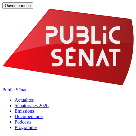
Ouvrir le menu
Public Sénat
Actualités
Sénatoriales 2026
Émissions
Documentaires
Podcasts
Programme