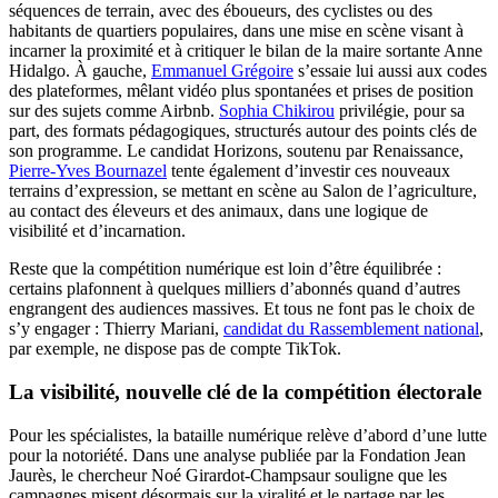
séquences de terrain, avec des éboueurs, des cyclistes ou des
habitants de quartiers populaires, dans une mise en scène visant à
incarner la proximité et à critiquer le bilan de la maire sortante Anne
Hidalgo. À gauche,
Emmanuel Grégoire
s’essaie lui aussi aux codes
des plateformes, mêlant vidéo plus spontanées et prises de position
sur des sujets comme Airbnb.
Sophia Chikirou
privilégie, pour sa
part, des formats pédagogiques, structurés autour des points clés de
son programme. Le candidat Horizons, soutenu par Renaissance,
Pierre-Yves Bournazel
tente également d’investir ces nouveaux
terrains d’expression, se mettant en scène au Salon de l’agriculture,
au contact des éleveurs et des animaux, dans une logique de
visibilité et d’incarnation.
Reste que la compétition numérique est loin d’être équilibrée :
certains plafonnent à quelques milliers d’abonnés quand d’autres
engrangent des audiences massives. Et tous ne font pas le choix de
s’y engager : Thierry Mariani,
candidat du Rassemblement national
,
par exemple, ne dispose pas de compte TikTok.
La visibilité, nouvelle clé de la compétition électorale
Pour les spécialistes, la bataille numérique relève d’abord d’une lutte
pour la notoriété. Dans une analyse publiée par la Fondation Jean
Jaurès, le chercheur Noé Girardot-Champsaur souligne que les
campagnes misent désormais sur la viralité et le partage par les