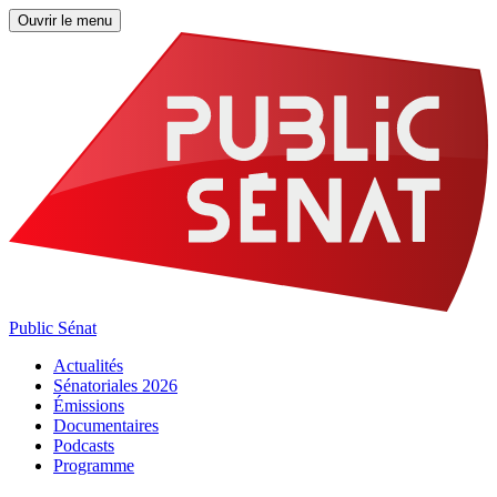
Ouvrir le menu
Public Sénat
Actualités
Sénatoriales 2026
Émissions
Documentaires
Podcasts
Programme