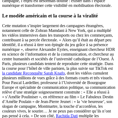
campagne, l’enjeu est désormais double : exister dans l’espace
numérique et transformer cette visibilité en mobilisation électorale.
Le modèle américain et la course à la viralité
Cette mutation s’inspire largement des campagnes étrangères,
notamment celle de Zohran Mamdani à New York, qui a multiplié
les vidéos immersives dans les transports ou chez les commerçants,
contribuant à sa percée électorale. « Alors qu’il était au départ peu
identifié, il a réussi à tirer son épingle du jeu grâce à sa présence
numérique », observe Alexandre Eyries, enseignant chercheur HDR
en science de l’information et de la communication, et chercheur au
centre humanités et sociétés de l’université catholique de l’Ouest. À
Paris, plusieurs candidats tentent de reproduire cette stratégie. Dans
la course pour l’hôtel de ville parisien, la plus suivie sur TikTok est
la candidate Reconquête Sarah Knafo
, dont les vidéos cumulent
plusieurs millions de vues grâce à des formats courts et très visuels.
Pour Pascal Lardellier, professeur à l’Université de Bourgogne
Europe et spécialiste de communication politique, sa communication
relève d’une stratégie soigneusement construite : « Elle a réussi à
« s’Amélie Pouliniser », en référence au film « Le Fabuleux Destin
d’Amélie Poulain » de Jean-Pierre Jeunet : « la ‘vie heureuse’, son
slogan de campagne, Montmartre, la touche d’accordéon, les
couleurs vives, le sourire… Je ne peux pas considérer qu’ils n’ont
pas pensé à cela. » De son côté,
Rachida Dati
multiplie les