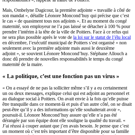
Mais, Ombelyne Dagicour, la première adjointe « travaille à côté de
son mandat », détaille Léonore Moncond’huy qui précise que c’est
le cas « de quasiment tous nos adjoints ». Et au moment du congé
maternité, son employeur ne l’a pas laissé se détacher à 100 % pour
prendre l’intérim à la tête de la ville de Poitiers. Face à ce refus qui
ne sera plus possible après le vote de
la loi sur le statut de l’élu local
en décembre, l’exécutif municipal de Poitiers s’est organisé « non
seulement avec la première adjointe mais aussi le deuxième
adjoint », se souvient Léonore Moncond’huy. Stéphane Allouch a
donc dû prendre de nouvelles responsabilités le temps du congé
maternité de la maire.
« La politique, c’est une fonction pas un virus »
« On a essayé de ne pas la solliciter même s’il y a eu certainement
un ou deux messages, explique celui qui est adjoint au personnel et
au dialogue social à Poitiers. On avait envie à la fois qu’elle puisse
être tranquille dans ce moment-là et puis d’un autre côté, on se disait
peut-être qu’il y a des informations qu’elle souhaiterait avoir »,
poursuit-il. Léonore Moncond’huy assure qu’elle n’a pas été
dérangée par son équipe dont elle souligne la qualité du travail. «
J’ai réussi à couper autant que j’en avais besoin. Je pense que c’est
un moment où c’est très important d’être disponible pour sa famille