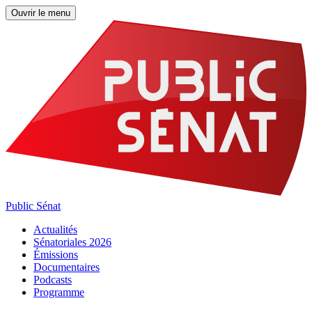
Ouvrir le menu
Public Sénat
Actualités
Sénatoriales 2026
Émissions
Documentaires
Podcasts
Programme