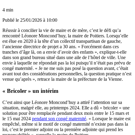
4 min
Publié le
25/01/2026 à 10:00
Réussir à concilier la vie de maire et de mère, c’est le défi qu’a
rencontré Léonore Moncond’huy, la maire de Poitiers. Lorsqu’elle
est élue en 2020 à la tête d’un collectif transpartisan de gauche,
l’ancienne directrice de projet a 30 ans. « Forcément dans ces
tranches d’âge là, on a envie d’avoir des enfants », explique-t-elle
dans son grand bureau situé dans une aile de l’hôtel de ville. Une
envie à laquelle ne répondait pas la loi puisqu’il n’était pas prévu de
congé maternité. « Je ne me suis pas posé la question avant, c’était
avant tout des considérations personnelles, la question pratique n’est
venue qu’après », retrace la maire de la préfecture de la Vienne.
« Bricoler » un intérim
C’est ainsi que Léonore Moncond’huy a attiré l’attention sur sa
situation, malgré elle, au printemps 2024. Elle a dû « bricoler » une
solution pour être remplacée pendant deux mois entre le 15 mars et
le 15 mai 2024
pendant son congé maternité
. « Lorsque le maire est
empêché, même si le motif de congé maternité n’existe pas dans la
loi, c’est le premier adjoint ou la première adjointe qui prend les
responsabilités », rappelle la maire de Poitiers.