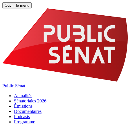
Ouvrir le menu
Public Sénat
Actualités
Sénatoriales 2026
Émissions
Documentaires
Podcasts
Programme