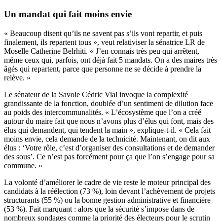
Un mandat qui fait moins envie
« Beaucoup disent qu’ils ne savent pas s’ils vont repartir, et puis
finalement, ils repartent tous », veut relativiser la sénatrice LR de
Moselle Catherine Belrhiti. « J’en connais très peu qui arrêtent,
même ceux qui, parfois, ont déjà fait 5 mandats. On a des maires très
âgés qui repartent, parce que personne ne se décide à prendre la
relève. »
Le sénateur de la Savoie Cédric Vial invoque la complexité
grandissante de la fonction, doublée d’un sentiment de dilution face
au poids des intercommunalités. « L’écosystème que l’on a créé
autour du maire fait que nous n’avons plus d’élus qui font, mais des
élus qui demandent, qui tendent la main », explique-t-il. « Cela fait
moins envie, cela demande de la technicité. Maintenant, on dit aux
élus : ‘Votre rôle, c’est d’organiser des consultations et de demander
des sous’. Ce n’est pas forcément pour ça que l’on s’engage pour sa
commune. »
La volonté d’améliorer le cadre de vie reste le moteur principal des
candidats à la réélection (73 %), loin devant l’achèvement de projets
structurants (55 %) ou la bonne gestion administrative et financière
(53 %). Fait marquant : alors que la sécurité s’impose dans de
nombreux sondages comme la priorité des électeurs pour le scrutin