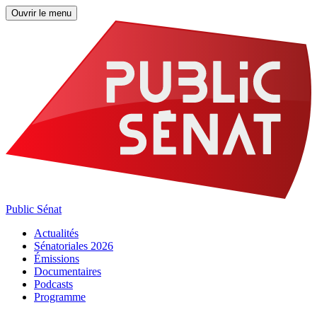
Ouvrir le menu
Public Sénat
Actualités
Sénatoriales 2026
Émissions
Documentaires
Podcasts
Programme