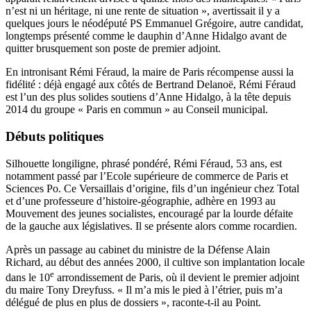
n’est ni un héritage, ni une rente de situation », avertissait il y a
quelques jours le néodéputé PS Emmanuel Grégoire, autre candidat,
longtemps présenté comme le dauphin d’Anne Hidalgo avant de
quitter brusquement son poste de premier adjoint.
En intronisant Rémi Féraud, la maire de Paris récompense aussi la
fidélité : déjà engagé aux côtés de Bertrand Delanoë, Rémi Féraud
est l’un des plus solides soutiens d’Anne Hidalgo, à la tête depuis
2014 du groupe « Paris en commun » au Conseil municipal.
Débuts politiques
Silhouette longiligne, phrasé pondéré, Rémi Féraud, 53 ans, est
notamment passé par l’Ecole supérieure de commerce de Paris et
Sciences Po. Ce Versaillais d’origine, fils d’un ingénieur chez Total
et d’une professeure d’histoire-géographie, adhère en 1993 au
Mouvement des jeunes socialistes, encouragé par la lourde défaite
de la gauche aux législatives. Il se présente alors comme rocardien.
Après un passage au cabinet du ministre de la Défense Alain
Richard, au début des années 2000, il cultive son implantation locale
e
dans le 10
arrondissement de Paris, où il devient le premier adjoint
du maire Tony Dreyfuss. « Il m’a mis le pied à l’étrier, puis m’a
délégué de plus en plus de dossiers », raconte-t-il au Point.