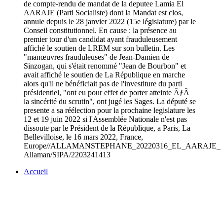
de compte-rendu de mandat de la deputee Lamia El
AARAJE (Parti Socialiste) dont la Mandat est clos,
annule depuis le 28 janvier 2022 (15e législature) par le
Conseil constitutionnel. En cause : la présence au
premier tour d'un candidat ayant frauduleusement
affiché le soutien de LREM sur son bulletin. Les
"manœuvres frauduleuses" de Jean-Damien de
Sinzogan, qui s'était renommé "Jean de Bourbon" et
avait affiché le soutien de La République en marche
alors qu'il ne bénéficiait pas de l'investiture du parti
présidentiel, "ont eu pour effet de porter atteinte ÃƒÂ
la sincérité du scrutin", ont jugé les Sages. La député se
presente a sa réélection pour la prochaine legislature les
12 et 19 juin 2022 si l'Assemblée Nationale n'est pas
dissoute par le Président de la République, a Paris, La
Bellevilloise, le 16 mars 2022, France,
Europe//ALLAMANSTEPHANE_20220316_EL_AARAJE_SIPA
Allaman/SIPA/2203241413
Accueil