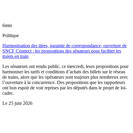
6min
Politique
Harmonisation des titres, garantie de correspondance, ouverture de
SNCF Connect : les propositions des sénateurs pour faciliter les
trajets en train
Les sénateurs ont rendu public, ce mercredi, leurs propositions pour
harmoniser les tarifs et conditions d’achats des billets sur le réseau
de trains, alors que les opérateurs sont toujours plus nombreux avec
l’ouverture à la concurrence. Des propositions que les rapporteurs
ont bon espoir de voir reprises par les députés dans le projet de loi-
cadre.
Le
25 juin 2026