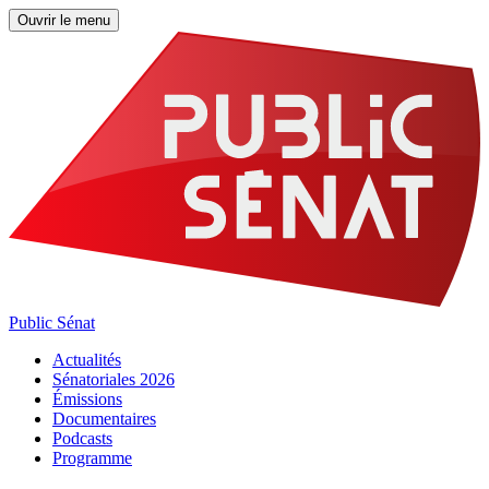
Ouvrir le menu
Public Sénat
Actualités
Sénatoriales 2026
Émissions
Documentaires
Podcasts
Programme