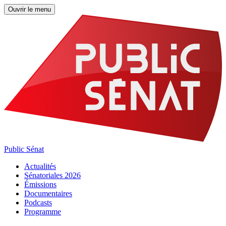
Ouvrir le menu
Public Sénat
Actualités
Sénatoriales 2026
Émissions
Documentaires
Podcasts
Programme