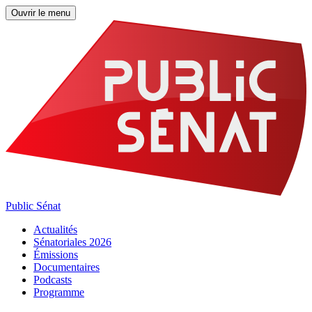
Ouvrir le menu
Public Sénat
Actualités
Sénatoriales 2026
Émissions
Documentaires
Podcasts
Programme