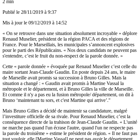
2 min
Publié le
28/11/2019 à 9:37
Mis à jour le
09/12/2019 à 14:52
« On se retrouve dans une situation absolument incroyable » déplore
Renaud Muselier, président de la région PACA et des régions de
France. Pour le Marseillais, les municipales s’annoncent explosives
pour le parti des Républicains. « Nos deux candidats ne peuvent pas
s'entendre, c’est le fruit du non-respect de la parole donnée. »
Cette « parole donnée » évoquée par Renaud Muselier c’est celle du
maire sortant Jean-Claude Gaudin. En poste depuis 24 ans, le maire
de Marseille avait promis sa succession à Bruno Gilles. Mais la
situation a changé : « Gaudin avait promis à Martine Vassal la
métropole et le département, et à Bruno Gilles la ville de Marseille.
Et comme il n'y a pas eu la fusion métropole/ département, on dit à
Bruno ‘maintenant tu sors, et c'est Martine qui arrive’."
Mais Bruno Gilles a décidé de maintenir sa candidature, malgré
l’investiture officielle de sa rivale. Pour Renaud Muselier, c’est la
conséquence directe de la trahison de Jean-Claude Gaudin. « L'unité
ne marche pas quand l'un écrase l'autre, quand l'un ne respecte pas
la parole du troisième » estime le président de région. « Il ne faut pas
tout vouloir, elle [Martine Vassal] ne peut pas avoir le département,