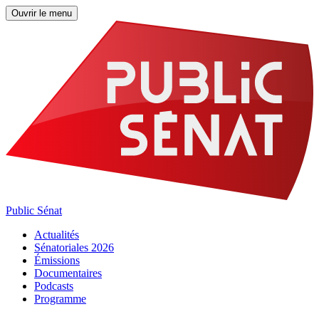
Ouvrir le menu
Public Sénat
Actualités
Sénatoriales 2026
Émissions
Documentaires
Podcasts
Programme