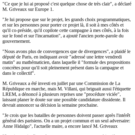
"Ce que je lui ai proposé c'est quelque chose de très clair", a déclaré
M. Griveaux sur Europe 1.
"Je lui propose que sur le projet, les grands choix programmatiques,
et sur les personnes pour porter ce projet là, il soit à mes côtés et
qu'il co-préside, qu'il copilote cette campagne à mes côtés, à la fois
sur le fond et sur l'incarnation", a ajouté l'ancien porte-parole du
gouvernement.
"Nous avons plus de convergences que de divergences", a plaidé le
député de Paris, en indiquant avoir "adressé une lettre vendredi
matin" au mathématicien, dans laquelle il "formule des propositions
concrètes pour qu'il soit pleinement présent dans la campagne et
dans le collectif".
M. Griveaux a été investi en juillet par une Commission de La
République en marche, mais M. Villani, qui briguait aussi l'étiquette
LREM, a dénoncé à plusieurs reprises une "procédure viciée",
laissant planer le doute sur une possible candidature dissidente. Il
devrait annoncer sa décision la semaine prochaine.
"Je crois que les batailles de personnes doivent passer après l'intérêt
général des parisiens. On a un projet commun et un seul adversaire:
Anne Hidalgo", l'actuelle maire, a encore lancé M. Griveaux