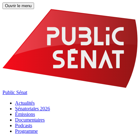
Ouvrir le menu
Public Sénat
Actualités
Sénatoriales 2026
Émissions
Documentaires
Podcasts
Programme