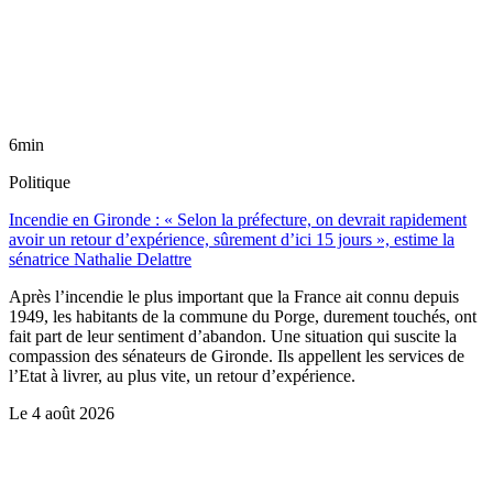
6min
Politique
Incendie en Gironde : « Selon la préfecture, on devrait rapidement
avoir un retour d’expérience, sûrement d’ici 15 jours », estime la
sénatrice Nathalie Delattre
Après l’incendie le plus important que la France ait connu depuis
1949, les habitants de la commune du Porge, durement touchés, ont
fait part de leur sentiment d’abandon. Une situation qui suscite la
compassion des sénateurs de Gironde. Ils appellent les services de
l’Etat à livrer, au plus vite, un retour d’expérience.
Le
4 août 2026