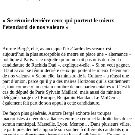
« Se réunir derrière ceux qui portent le mieux
l’étendard de nos valeurs »
Aurore Bergé, elle, avance que l’ex-Garde des sceaux est
aujourd’hui la plus susceptible de mettre en place une « alternance »
politique à Paris. « Je regrette qu’on ne soit pas unis derrière la
candidature de Rachida Dati », explique-t-elle. « Si on veut gagner,
il faut savoir se réunir derrière ceux qui portent le mieux l’étendard
de nos valeurs. » Selon elle, la ministre de la Culture « a réussi une
part d’union, parce qu’il y a des maires Horizons qui la soutiennent
», tout comme « un certain nombre de nos parlementaires ». C’est le
cas du député de Paris Sylvain Maillard, mais aussi du ministre
délégué chargé de l’Europe, Benjamin Haddad. Le MoDem a
également fait part de son appui à cette candidature.
De façon plus générale, Aurore Bergé exhorte les troupes
macronistes à créer des alliances entre le centre et la droite lors de ce
scrutin municipal. Marseille, Lyon, Menton… Dans plusieurs villes,
le parti présidentiel a apporté son soutien à différents candidats qui
ne sont pas directement issus de sa base d’adhérents. « Ce que je