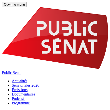
Ouvrir le menu
Public Sénat
Actualités
Sénatoriales 2026
Émissions
Documentaires
Podcasts
Programme