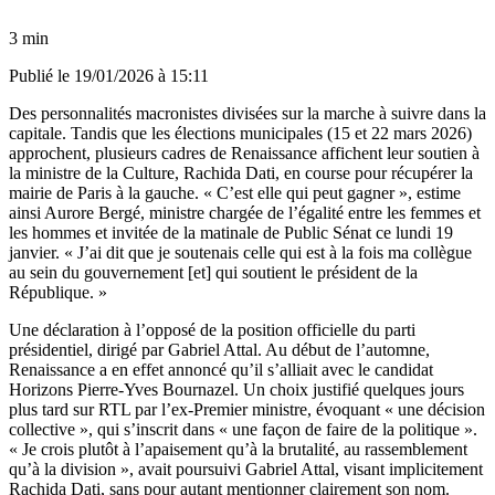
3 min
Publié le
19/01/2026 à 15:11
Des personnalités macronistes divisées sur la marche à suivre dans la
capitale. Tandis que les élections municipales (15 et 22 mars 2026)
approchent, plusieurs cadres de Renaissance affichent leur soutien à
la ministre de la Culture, Rachida Dati, en course pour récupérer la
mairie de Paris à la gauche. « C’est elle qui peut gagner », estime
ainsi Aurore Bergé, ministre chargée de l’égalité entre les femmes et
les hommes et invitée de la matinale de Public Sénat ce lundi 19
janvier. « J’ai dit que je soutenais celle qui est à la fois ma collègue
au sein du gouvernement [et] qui soutient le président de la
République. »
Une déclaration à l’opposé de la position officielle du parti
présidentiel, dirigé par Gabriel Attal. Au début de l’automne,
Renaissance a en effet annoncé qu’il s’alliait avec le candidat
Horizons Pierre-Yves Bournazel. Un choix justifié quelques jours
plus tard sur RTL par l’ex-Premier ministre, évoquant « une décision
collective », qui s’inscrit dans « une façon de faire de la politique ».
« Je crois plutôt à l’apaisement qu’à la brutalité, au rassemblement
qu’à la division », avait poursuivi Gabriel Attal, visant implicitement
Rachida Dati, sans pour autant mentionner clairement son nom.