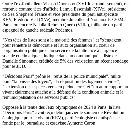
Outre l'ex-footballeur Vikash Dhorasoo (XVIIIe arrondissement), on
retrouve comme têtes d'affiche Lamya Essemlali (XIVe), présidente
de Sea Shepherd France et vice-présidente du parti antispéciste
REV, Frédéric Vial (XVe), membre du collectif Non aux JO 2024 à
Paris, ou encore Natalia Rebollo Quero (VIIIe), militante du parti
espagnol de gauche radicale Podemos.
"Nos têtes de listes sont à la majorité des femmes" et "s'engagent
pour remettre la démocratie et l'auto-organisation au coeur de
l'organisation politique et au service de la lutte face à l'urgence
sociale et climatique", indique dans un communiqué la liste de
Danielle Simonnet, créditée de 5% des voix selon un récent sondage
pour le JDD.
"Décidons Paris" prône le "refus de la police municipale", milite
pour "la baisse des loyers", "la réquisition des logements vides",
"l'extension des espaces verts en pleine terre" et "un autre rapport au
vivant clairement attaché à la défense de la condition animale et la
remunicipalisation des services publics".
Opposée à la tenue des Jeux olympiques de 2024 à Paris, la liste
"Décidons Paris" avait reçu début janvier le soutien de Révolution
écologique pour le vivant (REV), parti écologiste et antispéciste
fondé par le journaliste et essayiste Aymeric Caron.