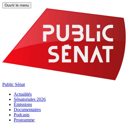
Ouvrir le menu
Public Sénat
Actualités
Sénatoriales 2026
Émissions
Documentaires
Podcasts
Programme