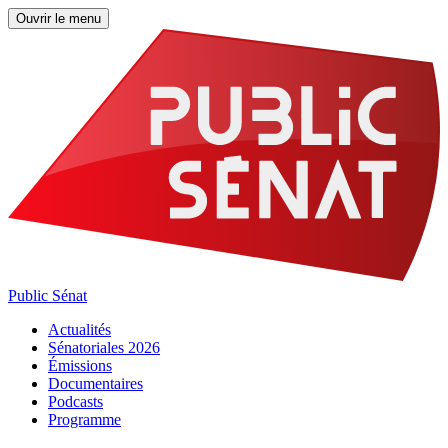
Ouvrir le menu
Public Sénat
Actualités
Sénatoriales 2026
Émissions
Documentaires
Podcasts
Programme