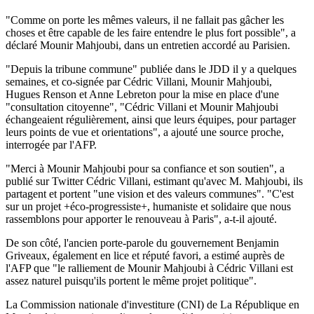
"Comme on porte les mêmes valeurs, il ne fallait pas gâcher les
choses et être capable de les faire entendre le plus fort possible", a
déclaré Mounir Mahjoubi, dans un entretien accordé au Parisien.
"Depuis la tribune commune" publiée dans le JDD il y a quelques
semaines, et co-signée par Cédric Villani, Mounir Mahjoubi,
Hugues Renson et Anne Lebreton pour la mise en place d'une
"consultation citoyenne", "Cédric Villani et Mounir Mahjoubi
échangeaient régulièrement, ainsi que leurs équipes, pour partager
leurs points de vue et orientations", a ajouté une source proche,
interrogée par l'AFP.
"Merci à Mounir Mahjoubi pour sa confiance et son soutien", a
publié sur Twitter Cédric Villani, estimant qu'avec M. Mahjoubi, ils
partagent et portent "une vision et des valeurs communes". "C'est
sur un projet +éco-progressiste+, humaniste et solidaire que nous
rassemblons pour apporter le renouveau à Paris", a-t-il ajouté.
De son côté, l'ancien porte-parole du gouvernement Benjamin
Griveaux, également en lice et réputé favori, a estimé auprès de
l'AFP que "le ralliement de Mounir Mahjoubi à Cédric Villani est
assez naturel puisqu'ils portent le même projet politique".
La Commission nationale d'investiture (CNI) de La République en