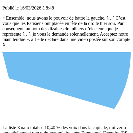
Publié le
16/03/2026 à 8:48
« Ensemble, nous avons le pouvoir de battre la gauche. […] C’est
vous que les Parisiens ont placée en tête de la droite hier soir. Par
conséquent, au nom des dizaines de milliers d’électeurs que je
représente […], je vous le demande solennellement. Acceptez notre
main tendue », a-t-elle déclaré dans une vidéo postée sur son compte
X.
La liste Knafo totalise 10,40 % des voix dans la capitale, qui verra
potentiellement une quinquangulaire avec Emmanuel Grégoire (PS-