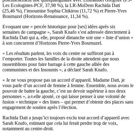
Les Ecologistes-PCF, 37,98 %), la LR-MoDem Rachida Dati
(25,46 %), l’insoumise Sophia Chikirou (11,72 %) et Pierre-Yves
Bournazel (Horizons-Renaissance, 11,34 %).
Evoquant une « percée historique pour [ses] idées après six
semaines de campagne », Sarah Knafo s’est adressée directement à
Rachida Dati qui a, elle, proposé dimanche soir une « liste d’union »
à son concurrent d’Horizons Pierre-Yves Bournazel.
« Les résultats parlent, les voix du centre ne suffiront pas à
l’emporter. Toutes les familles de la droite attendent que nous
rassemblions pour faire barrage à cette gauche alliée des
communistes et des Insoumis », a déclaré Sarah Knafo.
« Je ne vous propose pas un accord d’appareil. Madame Dati, je
vous parle d’un accord de femme à femme. Ensemble, nous avons le
pouvoir de battre la gauche, c’est un devoir supérieur à nos deux
personnes », a-t-elle ajouté, ce qui laisse penser à une volonté de
fusion « technique » des listes – qui permet d’obtenir des places sans
engagement de soutien après l’élection.
Rachida Dati a jusqu’ici toujours exclu tout accord d’appareil avec
Sarah Knafo, estimant que cela lui ferait perdre trop de voix,
notamment au centre-droit.