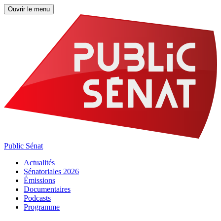
Ouvrir le menu
Public Sénat
Actualités
Sénatoriales 2026
Émissions
Documentaires
Podcasts
Programme