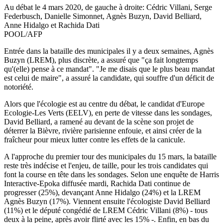
Au débat le 4 mars 2020, de gauche à droite: Cédric Villani, Serge
Federbusch, Danielle Simonnet, Agnès Buzyn, David Belliard,
Anne Hidalgo et Rachida Dati
POOL/AFP
Entrée dans la bataille des municipales il y a deux semaines, Agnès
Buzyn (LREM), plus discrète, a assuré que "ça fait longtemps
qu'(elle) pense à ce mandat". "Je me disais que le plus beau mandat
est celui de maire", a assuré la candidate, qui souffre d'un déficit de
notoriété.
Alors que l'écologie est au centre du débat, le candidat d'Europe
Ecologie-Les Verts (EELV), en perte de vitesse dans les sondages,
David Belliard, a ramené au devant de la scène son projet de
déterrer la Bièvre, rivière parisienne enfouie, et ainsi créer de la
fraîcheur pour mieux lutter contre les effets de la canicule.
A l'approche du premier tour des municipales du 15 mars, la bataille
reste très indécise et l'enjeu, de taille, pour les trois candidates qui
font la course en tête dans les sondages. Selon une enquête de Harris
Interactive-Epoka diffusée mardi, Rachida Dati continue de
progresser (25%), devançant Anne Hidalgo (24%) et la LREM
Agnès Buzyn (17%). Viennent ensuite l'écologiste David Belliard
(11%) et le député congédié de LREM Cédric Villani (8%) - tous
deux à la peine, après avoir flirté avec les 15% -. Enfin, en bas du