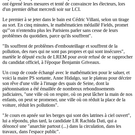
ont égrené leurs mesures et tenté de convaincre les électeurs, lors
d'un premier débat mercredi soir sur LCI.
Le premier à se jeter dans le bain est Cédric Villani, selon un tirage
au sort. En cinq minutes, le mathématicien médaillé Fields, promet
qu'"on n'entendra plus les Parisiens parler sans cesse de leurs
problèmes du quotidien, parce qu'ils souffrent".
"Ils souffrent de problèmes d'embouteillage et souffrent de la
pollution, des rues qui ne sont pas propres et qui sont insécures",
martèle le député exclu de LREM pour avoir refusé de se rapprocher
du candidat officiel, à l'époque Benjamin Griveaux.
Un coup de coude échangé avec le mathématicien pour le saluer, et
voici la maire PS sortante, Anne Hidalgo, sur le plateau pour décrire
son rêve d'une ville à l'image des quais de Seine, dont la
piétonnisation a été émaillée de nombreux rebondissements
judiciaires, "une ville où on respire, où on peut lâcher la main de nos
enfants, on peut se promener, une ville où on réduit la place de la
voiture, réduit les pollutions".
"Je cours en apnée sur les berges qui sont des latrines à ciel ouvert",
lui a répondu, plus tard, la candidate LR Rachida Dati, qui a
dénoncé une "anarchie partout (...) dans la circulation, dans les
travaux, dans l'espace public".