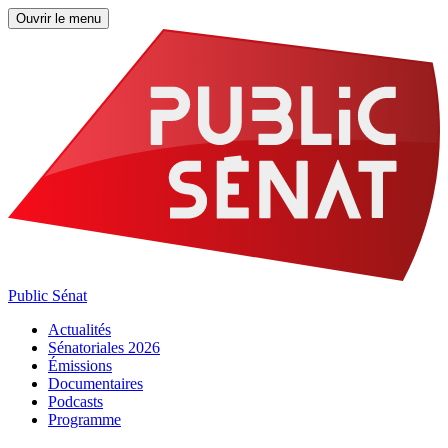
Ouvrir le menu
Public Sénat
Actualités
Sénatoriales 2026
Émissions
Documentaires
Podcasts
Programme