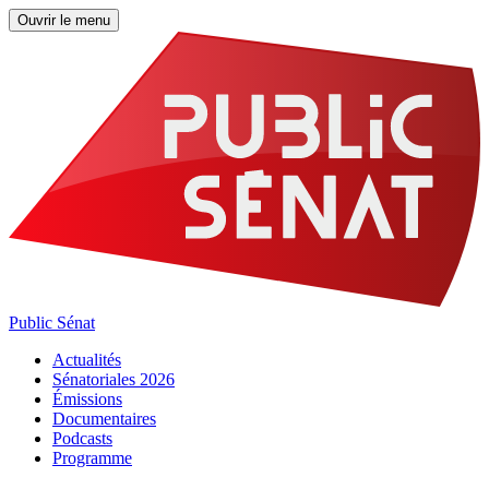
Ouvrir le menu
Public Sénat
Actualités
Sénatoriales 2026
Émissions
Documentaires
Podcasts
Programme