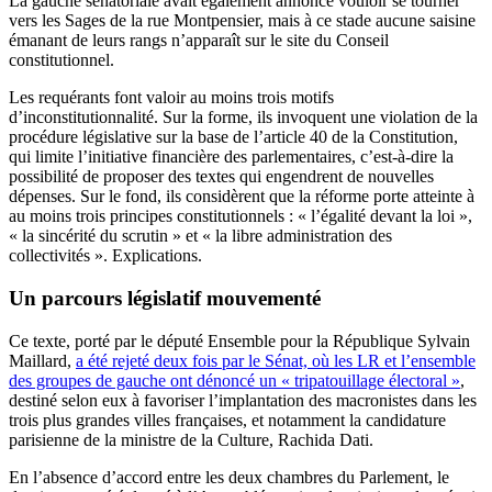
La gauche sénatoriale avait également annoncé vouloir se tourner
vers les Sages de la rue Montpensier, mais à ce stade aucune saisine
émanant de leurs rangs n’apparaît sur le site du Conseil
constitutionnel.
Les requérants font valoir au moins trois motifs
d’inconstitutionnalité. Sur la forme, ils invoquent une violation de la
procédure législative sur la base de l’article 40 de la Constitution,
qui limite l’initiative financière des parlementaires, c’est-à-dire la
possibilité de proposer des textes qui engendrent de nouvelles
dépenses. Sur le fond, ils considèrent que la réforme porte atteinte à
au moins trois principes constitutionnels : « l’égalité devant la loi »,
« la sincérité du scrutin » et « la libre administration des
collectivités ». Explications.
Un parcours législatif mouvementé
Ce texte, porté par le député Ensemble pour la République Sylvain
Maillard,
a été rejeté deux fois par le Sénat, où les LR et l’ensemble
des groupes de gauche ont dénoncé un « tripatouillage électoral »
,
destiné selon eux à favoriser l’implantation des macronistes dans les
trois plus grandes villes françaises, et notamment la candidature
parisienne de la ministre de la Culture, Rachida Dati.
En l’absence d’accord entre les deux chambres du Parlement, le