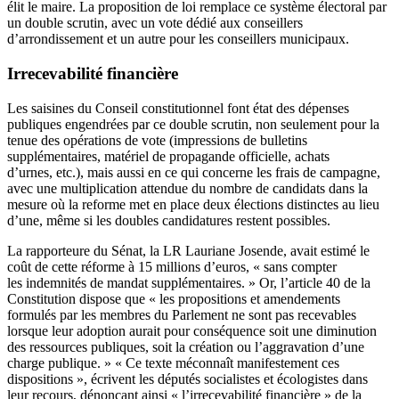
élit le maire. La proposition de loi remplace ce système électoral par
un double scrutin, avec un vote dédié aux conseillers
d’arrondissement et un autre pour les conseillers municipaux.
Irrecevabilité financière
Les saisines du Conseil constitutionnel font état des dépenses
publiques engendrées par ce double scrutin, non seulement pour la
tenue des opérations de vote (impressions de bulletins
supplémentaires, matériel de propagande officielle, achats
d’urnes, etc.), mais aussi en ce qui concerne les frais de campagne,
avec une multiplication attendue du nombre de candidats dans la
mesure où la reforme met en place deux élections distinctes au lieu
d’une, même si les doubles candidatures restent possibles.
La rapporteure du Sénat, la LR Lauriane Josende, avait estimé le
coût de cette réforme à 15 millions d’euros, « sans compter
les indemnités de mandat supplémentaires. » Or, l’article 40 de la
Constitution dispose que « les propositions et amendements
formulés par les membres du Parlement ne sont pas recevables
lorsque leur adoption aurait pour conséquence soit une diminution
des ressources publiques, soit la création ou l’aggravation d’une
charge publique. » « Ce texte méconnaît manifestement ces
dispositions », écrivent les députés socialistes et écologistes dans
leur recours, dénonçant ainsi « l’irrecevabilité financière » de la